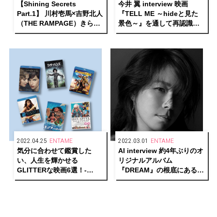
【Shining Secrets
今井 翼 interview 映画
Part.1】 川村壱馬×吉野北人
『TELL ME ～hideと見た
（THE RAMPAGE）きらめ
景色～』を通して再認識し
く男たちの輝く秘密。
たhideへのリスペクト
2022.04.25
ENTAME
2022.03.01
ENTAME
気分に合わせて鑑賞した
AI interview 約4年ぶりのオ
い、人生を輝かせる
リジナルアルバム
GLITTERな映画6選！-
『DREAM』の根底にあるも
part2-
のとはーーNHK連続テレビ
小説『カムカムエヴリバデ
ィ』主題歌『アルデバラ
ン』の裏話も！