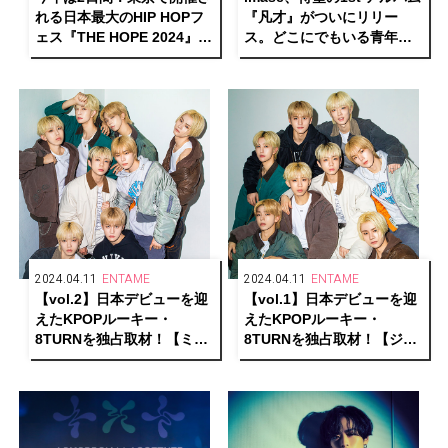
れる日本最大のHIP HOPフ
『凡才』がついにリリー
ェス『THE HOPE 2024』ア
ス。どこにでもいる青年だ
ーティストラインナップ第
った彼の“凡才なりの戦い
一弾解禁
方”とは
2024.04.11
ENTAME
2024.04.11
ENTAME
【vol.2】日本デビューを迎
【vol.1】日本デビューを迎
えたKPOPルーキー・
えたKPOPルーキー・
8TURNを独占取材！【ミョ
8TURNを独占取材！【ジェ
ンホ、ユンソン、ユンギ
ユン、ミノ、ヘミン、ギョ
ュ、スンホン編】
ンミン編】