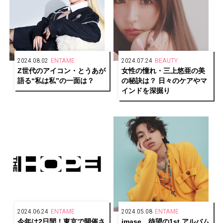
2024.08.02
ENTAME
2024.07.24
BEAUTY
Z世代のアイコン・とうあが
女性の憧れ・三上悠亜の美
語る“私は私”の一面は？
の秘訣は？ 日々のケアやマ
インドを深掘り
2024.06.24
ENTAME
2024.05.08
ENTAME
今年は2日間！東京で開催さ
imase、待望の1st アルバム