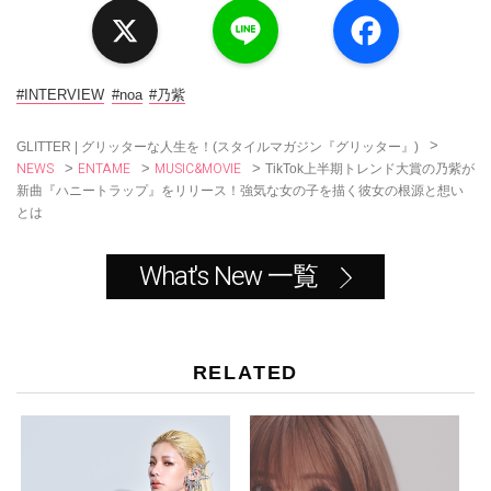
X
L
F
i
a
n
c
e
e
b
o
#INTERVIEW
#noa
#乃紫
o
k
>
GLITTER | グリッターな人生を！(スタイルマガジン『グリッター』)
NEWS
ENTAME
MUSIC&MOVIE
>
>
>
TikTok上半期トレンド大賞の乃紫が
新曲『ハニートラップ』をリリース！強気な女の子を描く彼女の根源と想い
とは
What's New 一覧
RELATED