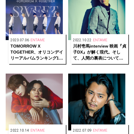
2023.07.06
ENTAME
2022.10.22
ENTAME
TOMORROW X
川村壱馬interview 映画『貞
TOGETHER、オリコンデイ
子DX』が解く現代。そし
リーアルバムランキング1
て、人間の裏表について思
位・日本2ndアルバム
うこと
『SWEET』の発売記念イベ
ントを開催！
2022.10.14
ENTAME
2022.07.09
ENTAME