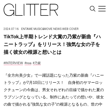
2024.07.16
ENTAME
MUSIC&MOVIE
NEWS
WEB COVER
TikTok上半期トレンド大賞の乃紫が新曲『ハ
ニートラップ』をリリース！強気な女の子を
描く彼女の根源と想いとは
#INTERVIEW
#noa
#乃紫
『全方向美少女』で一躍話題になった乃紫の新曲『ハニー
トラップ』が7月10日にリリース！ 自身初のサマーロッ
クチューンの今曲は、男女それぞれの目線で描かれた夏の
ラブソングとなっている。制作にあたっての想いや、彼女
の曲で描かれる”強気な女の子”の根源となるもの、世の中