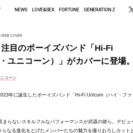
NEWS
LOVE&SEX
FORTUNE
GENERATION Z
S
WEB COVER
目のボーイズバンド「Hi-Fi
ァイ・ユニコーン）」がカバーに登場
ユニコーン
年に誕生したボーイズバンド「Hi-Fi Un!corn（ハイ・ファ
収まらないスキルフルなパフォーマンスが武器の彼ら。デビュ
！さらなる進化をとげたメンバーたちの魅力を撮りおろしカット