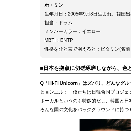
ホ・ミン
生年月日：2005年9月8日生まれ、韓国
担当：ドラム
メンバーカラー：イエロー
MBTI：ENTP
性格をひと言で例えると：ビタミン(名前
■日本を拠点に切磋琢磨しながら、色
Q「Hi-Fi Un!corn」はズバリ、どんな
ヒョンユル：「僕たちは日韓合同プロジェ
ボーカルというのも特徴的だし、韓国と日
ろんな国の文化をバックグラウンドに持つ