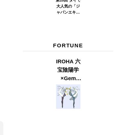
第10回 タイで
大人気の「ジ
ャパンエキス
ポタイラン
ド」とは？
Part.2
FORTUNE
IROHA 六
宝陰陽学
×Gem
Muse
【GLITTER
2023
SUMMER
issue】