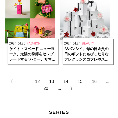
2024.04.25
FASHION
2024.04.24
BEAUTY
ケイト・スペード ニューヨ
ジバンシイ、母の日＆父の
ーク、太陽の季節をセレブ
日のギフトにもぴったりな
レートする“ハロー、サマ
フレグランスコフレやスキ
ー！”コレクションを発売
ンケアセットが限定登場
《
...
12
13
14
15
16
...
20
...
》
SERIES