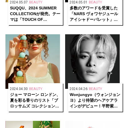
2024.05.07
BEAUTY
2024.05.01
BEAUTY
SUQQU、2024 SUMMER
多数のアワードを受賞した
COLLECTIONが発売。テー
「NARS ヴォワヤジュール
マは「TOUCH OF
アイシャドーパレット」が
NECTAR」
復刻！
2024.04.30
BEAUTY
2024.04.26
BEAUTY
ジョー マローン ロンドン、
Wonjungyo（ウォンジョン
夏を彩る香りのリスト「ブ
ヨ）より待望のヘアケアラ
ロッサムズ コレクション」
インがデビュー！平野紫耀
限定登場
（Number_i）が広告キャラ
クターに就任