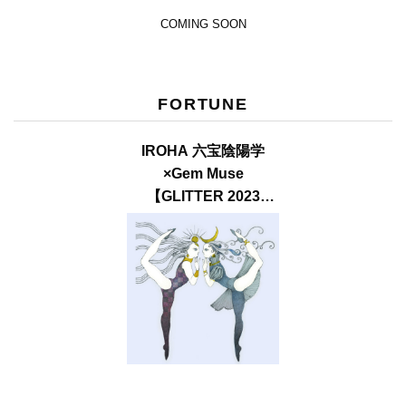
COMING SOON
FORTUNE
IROHA 六宝陰陽学
×Gem Muse
【GLITTER 2023
SUMMER issue】