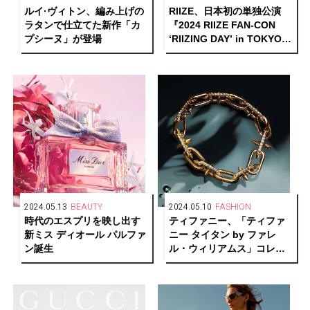
ルイ·ヴィトン、編み上げの
RIIZE、日本初の単独公演
ラタンで仕立てた新作「カ
『2024 RIIZE FAN-CON
プシーヌ」が登場
‘RIIZING DAY’ in TOKYO』
開催！日本デビューへの意
気込みを語った公開インタ
ビュー会オフィシャルレポ
ート
2024.05.13
BEAUTY
2024.05.10
FASHION
時代のエスプリを映し出す
ティファニー、「ティファ
新ミス ディオール パルファ
ニー タイタン by ファレ
ン誕生
ル・ウィリアムス」コレク
ションを発表