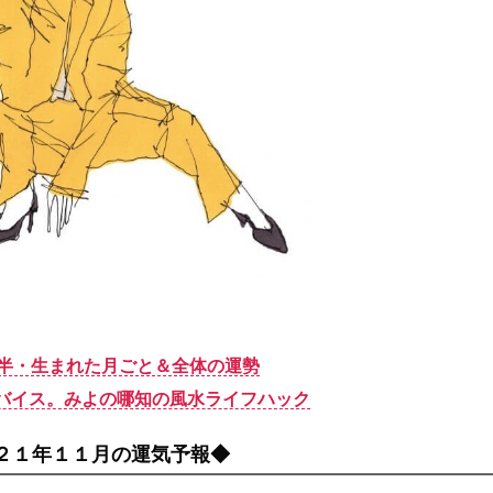
年後半・生まれた月ごと＆全体の運勢
バイス。みよの哪知の風水ライフハック
２１年１１月の運気予報◆