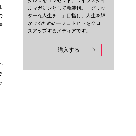
ダレスをコンセプトにライフスタイ
相
ルマガジンとして新装刊。「グリッ
ターな人生を！」目指し、人生を輝
の
かせるためのモノコトヒトをクロー
味
ズアップするメディアです。
購入する
の
さ
っ