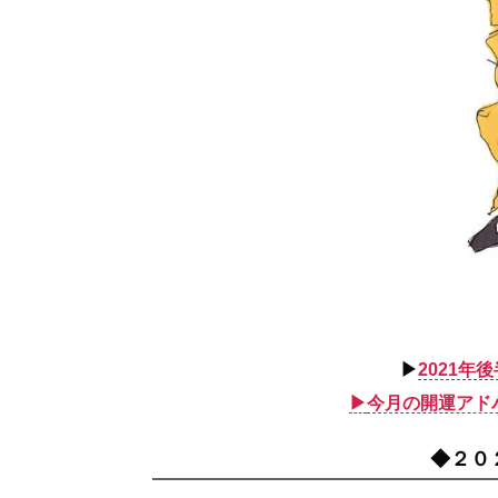
▶︎
2021
▶︎
今月の開運アド
◆２０