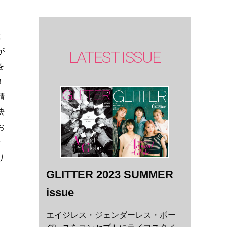
よ
LATEST ISSUE
が
を
！
精
決
お
な
り
GLITTER 2023 SUMMER
issue
エイジレス・ジェンダーレス・ボー