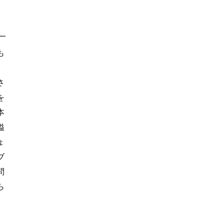
も
、
さ
を
本
溢
ょ
ブ
問
ら