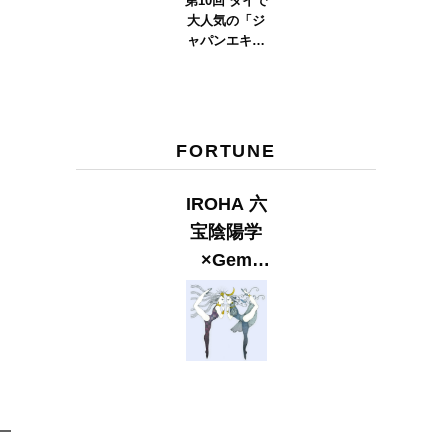
第10回 タイで
大人気の「ジ
ャパンエキス
ポタイラン
ド」とは？
Part.2
FORTUNE
IROHA 六
宝陰陽学
×Gem
Muse
【GLITTER
2023
SUMMER
issue】