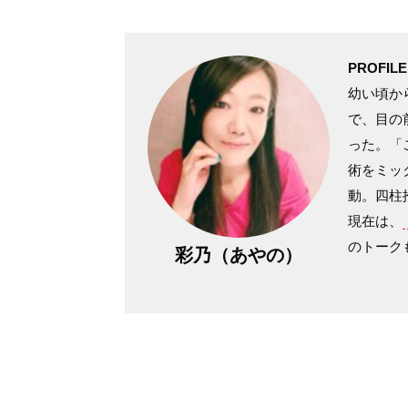
PROFILE
幼い頃か
で、目の
った。「
術をミッ
動。四柱
現在は、
のトーク
彩乃（あやの）