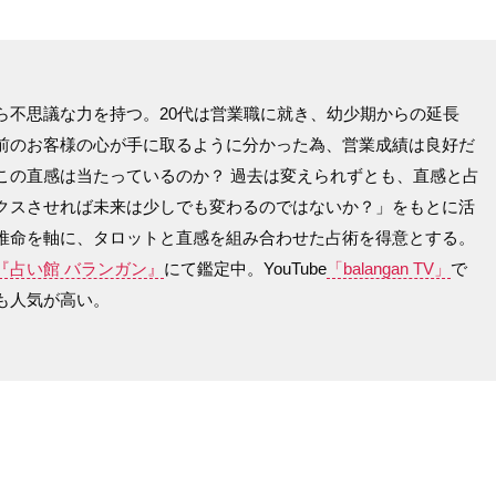
ら不思議な力を持つ。20代は営業職に就き、幼少期からの延長
前のお客様の心が手に取るように分かった為、営業成績は良好だ
この直感は当たっているのか？ 過去は変えられずとも、直感と占
クスさせれば未来は少しでも変わるのではないか？」をもとに活
推命を軸に、タロットと直感を組み合わせた占術を得意とする。
『占い館 バランガン』
にて鑑定中。YouTube
「balangan TV」
で
も人気が高い。