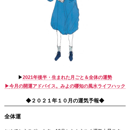
▶︎
2021年後半・生まれた月ごと＆全体の運勢
▶︎
今月の開運アドバイス。みよの哪知の風水ライフハック
◆２０２１年１０月の運気予報◆
全体運