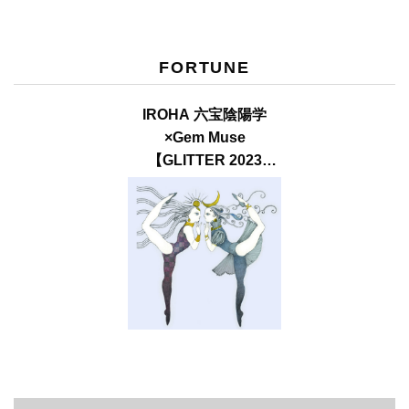
FORTUNE
IROHA 六宝陰陽学
×Gem Muse
【GLITTER 2023
SUMMER issue】