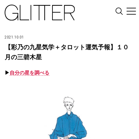
2021.10.01
【彩乃の九星気学＋タロット運気予報】１０
月の三碧木星
▶︎
自分の星を調べる