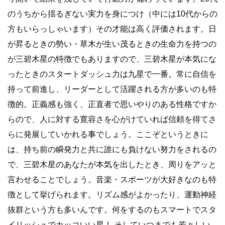
のうちから揺るぎない実力を身につけ（中には10代からの
方もいらっしゃいます）その才能は高く評価されます。日
が昇るときの勢い・草木が生い茂るときの生命力を持つの
が三碧木星の特徴でもありますので、三碧木星が本気にな
ったときのスタートダッシュ力は九星で一番。常に自信を
持って前進し、リーダーとして活躍される方が多いのも特
徴的。正義感も強く、正直者で思いやりのある性格ですか
らので、人に対する寛容さを心がけていれば信頼を得てさ
らに発展していかれる事でしょう。ここぞというときに
は、持ち前の瞬発力と共に誰にも負けない努力をされるの
で、三碧木星のあなたが本気を出したとき、周りをアッと
言わせることでしょう。音楽・スポーツが大好きなのも特
徴として挙げられます。リズム感がよかったり、運動神経
抜群という方も多いんです。何をするのもスマートでスタ
イリッシュでカッコいい星！ そしていつまでも若々しい