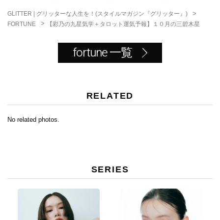
b
o
>
GLITTER | グリッターな人生を！(スタイルマガジン『グリッター』)
o
>
【彩乃の九星気学＋タロット運気予報】１０月の三碧木星
FORTUNE
k
fortune 一覧
RELATED
No related photos.
SERIES