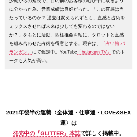
少期からの延長で、目の前のお客様の心が手に取るよう
に分かった為、営業成績は良好だった。「この直感は当
たっているのか？ 過去は変えられずとも、直感と占術を
ミックスさせれば未来は少しでも変わるのではない
か？」をもとに活動。四柱推命を軸に、タロットと直感
を組み合わせた占術を得意とする。現在は、
『占い館 バ
ランガン』
にて鑑定中。YouTube
「balangan TV」
でのト
ークも人気が高い。
2021年後半の運勢〈全体運・仕事運・LOVE&SEX
運〉は
発売中の『GLITTER』本誌
で詳しく掲載中。