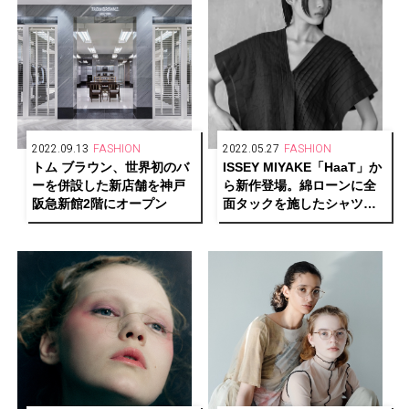
2022.09.13
FASHION
2022.05.27
FASHION
トム ブラウン、世界初のバ
ISSEY MIYAKE「HaaT」か
ーを併設した新店舗を神戸
ら新作登場。綿ローンに全
阪急新館2階にオープン
面タックを施したシャツワ
ンピースや、表面の凹凸が
特徴的な超強撚糸を用いた
ニットなど