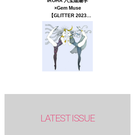
IROHA 六宝陰陽学
×Gem Muse
【GLITTER 2023
SUMMER issue】
LATEST ISSUE