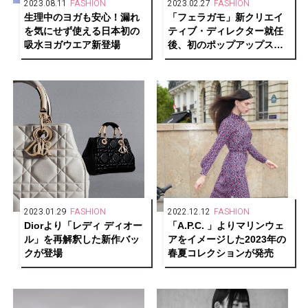
2023.08.11
FASHION
2023.02.27
FASHION
生理中のヨガも安⼼！漏れ
「フェラガモ」新クリエイ
を気にせず使える⽇本初の
ティブ・ディレクター就任
吸⽔ヨガウエア新登場
後、初のポップアップスト
アを東京・大阪で開催
2023.01.29
FASHION
2022.12.12
FASHION
Diorより「レディ ディオー
「A.P.C. 」よりマリンウェ
ル」を再解釈した新作バッ
アをイメージした2023年の
クが登場
春夏コレクションが発売