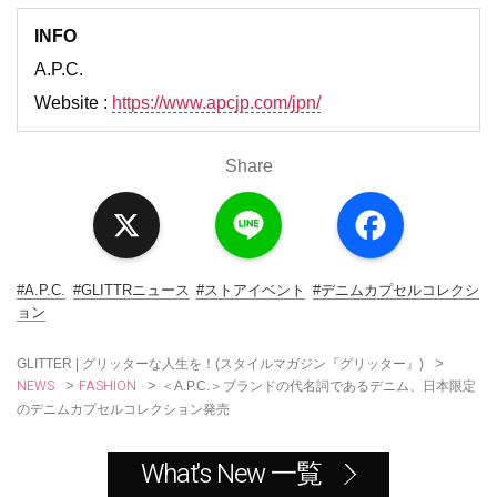
INFO
A.P.C.
Website :
https://www.apcjp.com/jpn/
Share
X
L
F
i
a
n
c
e
e
b
o
#A.P.C.
#GLITTRニュース
#ストアイベント
#デニムカプセルコレクシ
o
ョン
k
>
GLITTER | グリッターな人生を！(スタイルマガジン『グリッター』)
NEWS
FASHION
>
>
＜A.P.C.＞ブランドの代名詞であるデニム、日本限定
のデニムカプセルコレクション発売
What's New 一覧