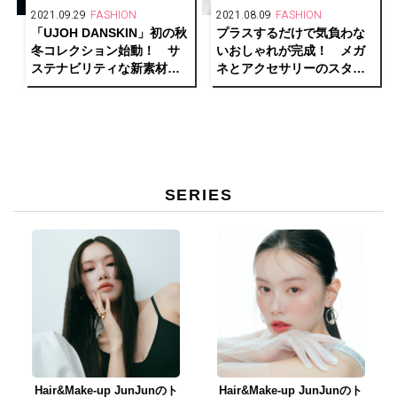
2021.09.29
FASHION
2021.08.09
FASHION
「UJOH DANSKIN」初の秋
プラスするだけで気負わな
冬コレクション始動！ サ
いおしゃれが完成！ メガ
ステナビリティな新素材を
ネとアクセサリーのスタイ
採用した中綿アイテムにも
リングを楽しむ「JINS with
注目。
gray」。
SERIES
Hair&Make-up JunJunのト
Hair&Make-up JunJunのト