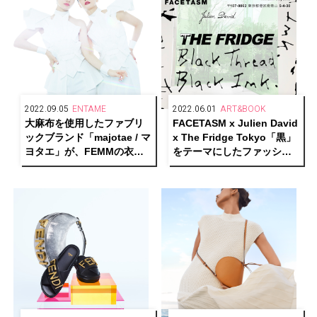
2022.09.05
ENTAME
2022.06.01
ART&BOOK
大麻布を使用したファブリ
FACETASM x Julien David
ックブランド「majotae / マ
x The Fridge Tokyo「黒」
ヨタエ」が、FEMMの衣装
をテーマにしたファッショ
とコラボレーション
ン×アートイベントが開催中