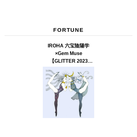
FORTUNE
IROHA 六宝陰陽学
×Gem Muse
【GLITTER 2023
SUMMER issue】