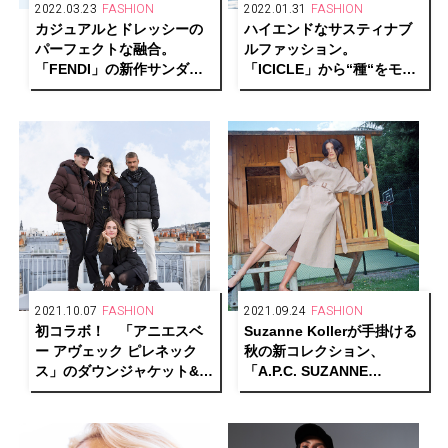
2022.03.23
FASHION
2022.01.31
FASHION
カジュアルとドレッシーの
ハイエンドなサスティナブ
パーフェクトな融合。
ルファッション。
「FENDI」の新作サンダル
「ICICLE」から“種“をモチ
で洗練された足元を。
ーフにしたアイコンバッグ
が誕生。
2021.10.07
FASHION
2021.09.24
FASHION
初コラボ！ 「アニエスベ
Suzanne Kollerが手掛ける
ー アヴェック ピレネック
秋の新コレクション、
ス」のダウンジャケット&ベ
「A.P.C. SUZANNE
ストに注目。
KOLLER INTERACTION
#12」。