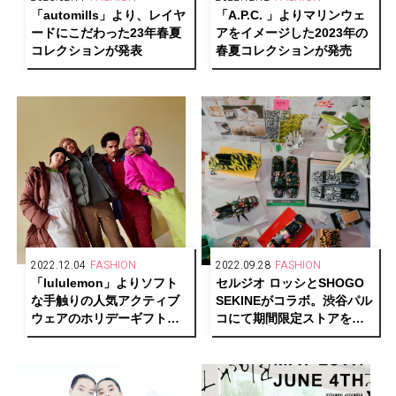
「automills」より、レイヤ
「A.P.C. 」よりマリンウェ
ードにこだわった23年春夏
アをイメージした2023年の
コレクションが発表
春夏コレクションが発売
2022.12.04
FASHION
2022.09.28
FASHION
「lululemon」よりソフト
セルジオ ロッシとSHOGO
な手触りの人気アクティブ
SEKINEがコラボ。渋谷パル
ウェアのホリデーギフトが
コにて期間限定ストアをオ
登場
ープン