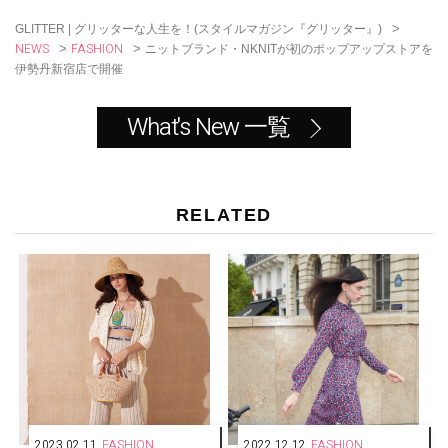
k
>
GLITTER | グリッターな人生を！(スタイルマガジン『グリッター』)
NEWS
FASHION
>
>
ニットブランド・NKNITが初のポップアップストアを
伊勢丹新宿店で開催
What's New 一覧
RELATED
2023.02.11
FASHION
2022.12.12
FASHION