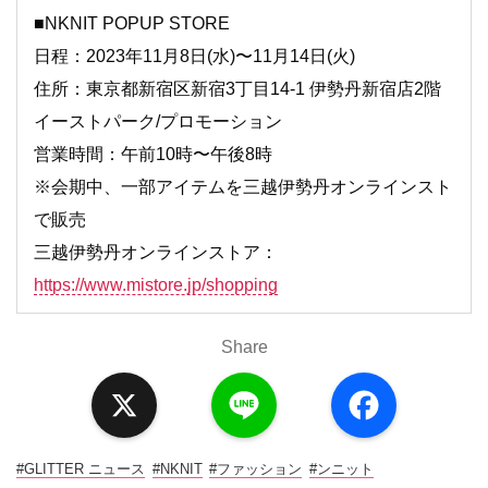
■NKNIT POPUP STORE
日程：2023年11月8日(水)〜11月14日(火)
住所：東京都新宿区新宿3丁目14-1 伊勢丹新宿店2階
イーストパーク/プロモーション
営業時間：午前10時〜午後8時
※会期中、一部アイテムを三越伊勢丹オンラインスト
で販売
三越伊勢丹オンラインストア：
https://www.mistore.jp/shopping
Share
X
L
F
i
a
n
c
e
e
b
o
#GLITTER ニュース
#NKNIT
#ファッション
#ンニット
o