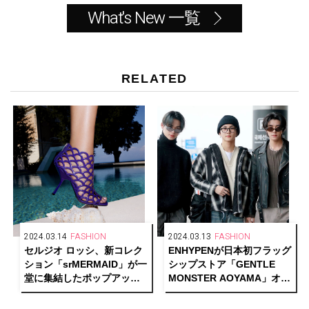
What's New 一覧
RELATED
2024.03.14
FASHION
2024.03.13
FASHION
セルジオ ロッシ、新コレク
ENHYPENが日本初フラッグ
ション「srMERMAID」が一
シップストア「GENTLE
堂に集結したポップアップ
MONSTER AOYAMA」オー
ストアを伊勢丹新宿店にて
プン記念に来日
開催！日本限定カラーも登