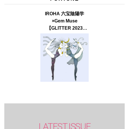
IROHA 六宝陰陽学
×Gem Muse
【GLITTER 2023
SUMMER issue】
LATEST ISSUE