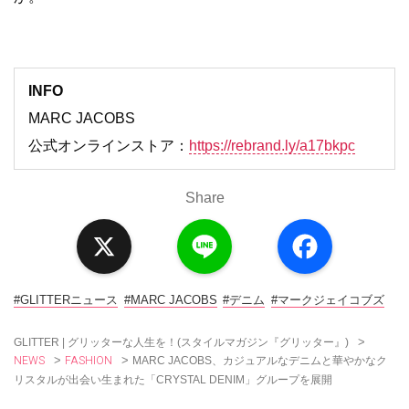
INFO
MARC JACOBS
公式オンラインストア：
https://rebrand.ly/a17bkpc
Share
X
L
F
i
a
n
c
e
e
b
o
#GLITTERニュース
#MARC JACOBS
#デニム
#マークジェイコブズ
o
k
>
GLITTER | グリッターな人生を！(スタイルマガジン『グリッター』)
NEWS
FASHION
>
>
MARC JACOBS、カジュアルなデニムと華やかなク
リスタルが出会い生まれた「CRYSTAL DENIM」グループを展開