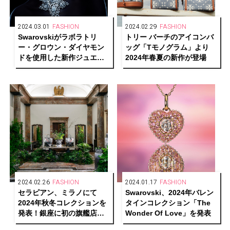
2024.03.01
FASHION
2024.02.29
FASHION
Swarovskiがラボラトリ
トリー バーチのアイコンバ
ー・グロウン・ダイヤモン
ッグ「Tモノグラム」より
ドを使用した新作ジュエリ
2024年春夏の新作が登場
ーコレクションを日本でロ
ーンチ
2024.02.26
FASHION
2024.01.17
FASHION
セラピアン、ミラノにて
Swarovski、2024年バレン
2024年秋冬コレクションを
タインコレクション「The
発表！銀座に初の旗艦店オ
Wonder Of Love」を発表
ープン予定