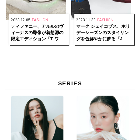
2023.12.05
FASHION
2023.11.30
FASHION
ティファニー、アルルのヴ
マーク ジェイコブス、ホリ
ィーナスの彫像が着想源の
デーシーズンのスタイリン
限定エディション「T ワン
グを色鮮やかに飾る「J
ブレスレット＆バスト」を
MARC」ファミリーを展開
発表
SERIES