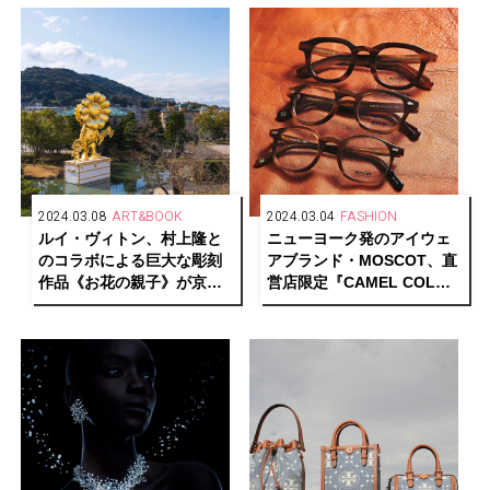
場
2024.03.08
ART&BOOK
2024.03.04
FASHION
ルイ・ヴィトン、村上隆と
ニューヨーク発のアイウェ
のコラボによる巨大な彫刻
アブランド・MOSCOT、直
作品《お花の親子》が京都
営店限定『CAMEL COLOR
市京セラ美術館の日本庭園
COLLECTION』を発売
に登場