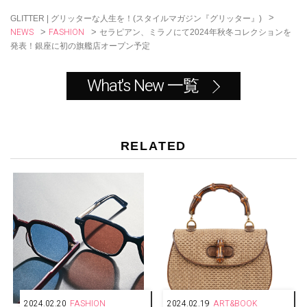
k
>
GLITTER | グリッターな人生を！(スタイルマガジン『グリッター』)
NEWS
FASHION
>
>
セラピアン、ミラノにて2024年秋冬コレクションを
発表！銀座に初の旗艦店オープン予定
What's New 一覧
RELATED
2024.02.20
FASHION
2024.02.19
ART&BOOK