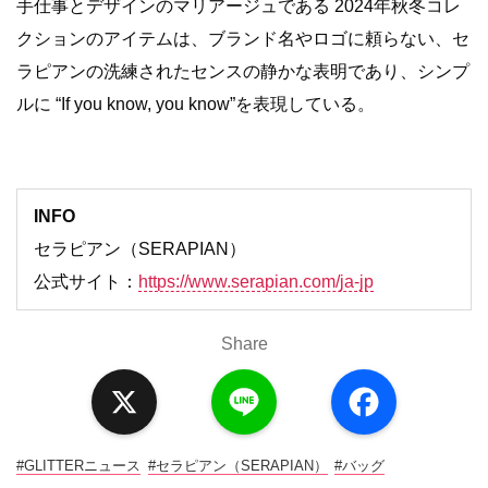
手仕事とデザインのマリアージュである 2024年秋冬コレ
クションのアイテムは、ブランド名やロゴに頼らない、セ
ラピアンの洗練されたセンスの静かな表明であり、シンプ
ルに “If you know, you know”を表現している。
INFO
セラピアン（SERAPIAN）
公式サイト：
https://www.serapian.com/ja-jp
Share
X
L
F
i
a
n
c
e
e
b
o
#GLITTERニュース
#セラピアン（SERAPIAN）
#バッグ
o