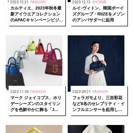
2023.12.21
FASHION
2023.12.12
ENTAME
カルティエ、2023年秋冬最
ルイ·ヴィトン、韓国ボーイ
新アイウエアコレクション
ズグループ・RIIZEをメゾン
のAPACキャンペーンビジュ
のアンバサダーに起用
アルを公開
2023.11.30
FASHION
2023.09.21
FASHION
マーク ジェイコブス、ホリ
フェラガモより、三吉彩花
デーシーズンのスタイリン
など8名のセレブリティ・イ
グを色鮮やかに飾る「J
ンフルエンサーを起用した
MARC」ファミリーを展開
FW2023コレクションのル
ックを提案