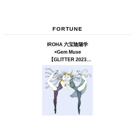
FORTUNE
IROHA 六宝陰陽学
×Gem Muse
【GLITTER 2023
SUMMER issue】