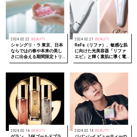
2024.02.22
BEAUTY
2024.02.21
BEAUTY
シャングリ・ラ 東京、日本
ReFa（リファ）、敏感な肌
ならではの春や本来の美し
に向けた光美容器「リファ
さに出会える期間限定トリ
エピ」と輝く素肌に導く電
ートメントメニューを提供
気シェーバー「リファマル
開始
チシェーバー」を新発売
2024.02.16
BEAUTY
2024.02.14
BEAUTY
ゲラン、24Kゴールドプラ
ジバンシイ ビューティーの