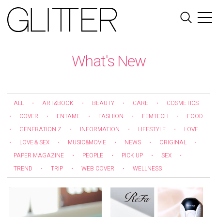
What's New
ALL
・
ART&BOOK
・
BEAUTY
・
CARE
・
COSMETICS
・
COVER
・
ENTAME
・
FASHION
・
FEMTECH
・
FOOD
・
GENERATION Z
・
INFORMATION
・
LIFESTYLE
・
LOVE
・
LOVE＆SEX
・
MUSIC&MOVIE
・
NEWS
・
ORIGINAL
・
PAPER MAGAZINE
・
PEOPLE
・
PICK UP
・
SEX
・
TREND
・
TRIP
・
WEB COVER
・
WELLNESS