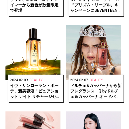
イマーから新色が数量限定
『プリズム・リーブル』キ
で登場
ャンペーンにSEVENTEENの
JOSHUAが登場
2024.02.09
BEAUTY
2024.02.07
BEAUTY
イヴ・サンローラン・ボー
ドルチェ&ガッバーナから新
テ、新美容液「ピュアショ
フレグランス「Q byドルチ
ット ナイト リチャージセラ
ェ＆ガッバーナ オードパル
ム」誕生
ファム」が誕生