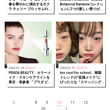
春を華やかに演出するサク
Botanical Rainbowコレクシ
ラ チェリー ブロッサムの香
ョンに2つの新しい香りが仲
り登場
間入り
2024.01.19
BEAUTY
2024.01.12
BEAUTY
PRADA BEAUTY、カラーメ
too cool for school、韓国
イク・スキンケアラインを
トレンドの“拡張メイク”に
東京・表参道 「プラダ ビュ
ぴったりな「スマッジング
ーティ トウキョウ」にて先
アンダーライナー」発売開
行発売
始
《
...
8
9
10
11
12
...
20
...
》