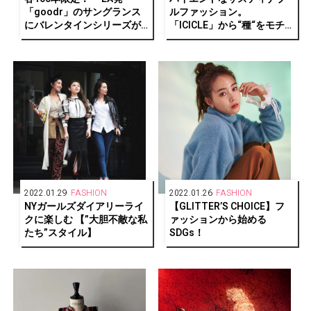
「goodr」のサングランス
ルファッション。
にバレンタインシリーズが
「ICICLE」から“種“をモチ
新登場。
ーフにしたアイコンバッグ
が誕生。
2022.01.29
FASHION
2022.01.26
FASHION
NYガールズダイアリーライ
【GLITTER’S CHOICE】フ
クに楽しむ 【”大胆不敵な私
ァッションから始める
たち”スタイル】
SDGs！