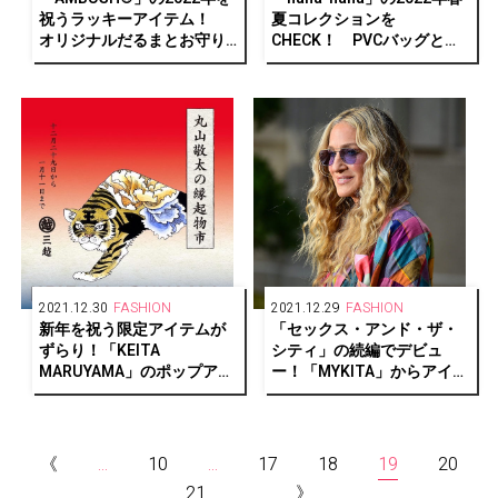
祝うラッキーアイテム！
夏コレクションを
オリジナルだるまとお守り
CHECK！ PVCバッグと
が登場。
HOOPコレクションに新作
が登場。
2021.12.30
FASHION
2021.12.29
FASHION
新年を祝う限定アイテムが
「セックス・アンド・ザ・
ずらり！「KEITA
シティ」の続編でデビュ
MARUYAMA」のポップアッ
ー！「MYKITA」からアイコ
プイベント「銀座三越 丸山
ニックなアイウェアで構成
敬太の縁起物市」が開催。
されたカプセルコレクショ
ンが登場。
《
...
10
...
17
18
19
20
21
...
》