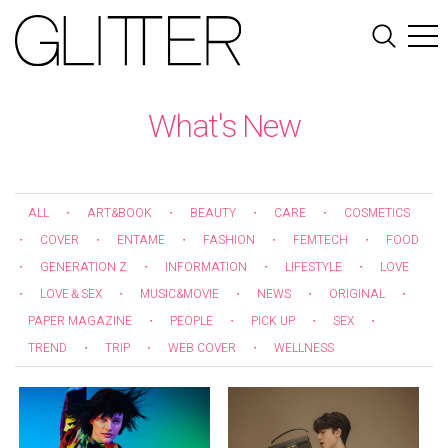
What's New
ALL
・
ART&BOOK
・
BEAUTY
・
CARE
・
COSMETICS
・
COVER
・
ENTAME
・
FASHION
・
FEMTECH
・
FOOD
・
GENERATION Z
・
INFORMATION
・
LIFESTYLE
・
LOVE
・
LOVE＆SEX
・
MUSIC&MOVIE
・
NEWS
・
ORIGINAL
・
PAPER MAGAZINE
・
PEOPLE
・
PICK UP
・
SEX
・
TREND
・
TRIP
・
WEB COVER
・
WELLNESS