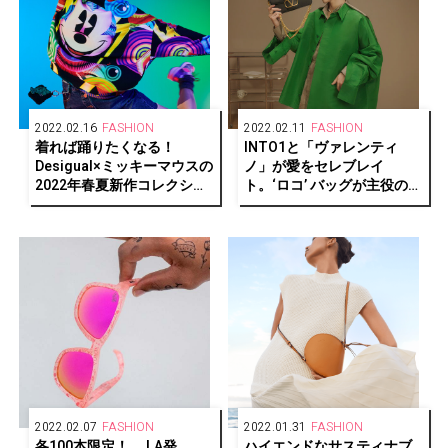
2022.02.16
FASHION
2022.02.11
FASHION
着れば踊りたくなる！
INTO1と「ヴァレンティ
Desigual×ミッキーマウスの
ノ」が愛をセレブレイ
2022年春夏新作コレクショ
ト。‘ロコ’ バッグが主役のス
ンに注目。
ペシャルキャンペーンを公
開。
2022.02.07
FASHION
2022.01.31
FASHION
各100本限定！ LA発
ハイエンドなサスティナブ