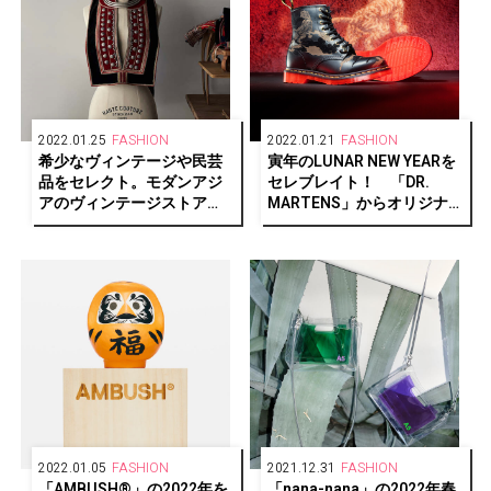
2022.01.25
FASHION
2022.01.21
FASHION
希少なヴィンテージや民芸
寅年のLUNAR NEW YEARを
品をセレクト。モダンアジ
セレブレイト！ 「DR.
アのヴィンテージストア
MARTENS」からオリジナ
「tay」がオープン。
ルタイガーストライプをま
とったコレクションが数量
限定で登場。
2022.01.05
FASHION
2021.12.31
FASHION
「AMBUSH®︎」の2022年を
「nana-nana」の2022年春