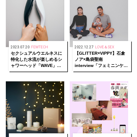
2023.07.20
FEMTECH
2022.12.27
LOVE＆SEX
セクシュアルウエルネスに
【GLITTER×VIPPY】石倉
特化した水流が楽しめるシ
ノア×島袋聖南
ャワーヘッド「WAVE」が
interview「フェミニンケア
登場！
とパートナーシップ」