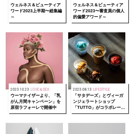
ウェルネス＆ビューティア
ウェルネス＆ビューティア
ワード2023上半期〜総集編
ワード2023〜審査員の個人
～
的偏愛アワード～
2023.10.23
LOVE＆SEX
2023.08.13
LIFESTYLE
ウーマナイザーより、「乳
「サタデーズ」とヴィーガ
がん月間キャンペーン」を
ンジェラートショップ
原宿ラフォーレで開催中
「TUTTO」がコラボレーシ
ョン！期間限定メニューを
発売