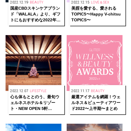
2022.12.19
BEAUTY
2022.12.15
LOVE＆SEX
国産CBDスキンケアブラン
美腟を愛する、愛される
ド「WALALA」より、ギフ
TOPIC5〜Happy V-chitsu
トにもおすすめな2022年ホ
TOPICS〜
リデーコフレが数量限定で
発売中
2022.12.07
LIFESTYLE
2022.11.17
BEAUTY
心も体もととのう、最旬ウ
厳選アイテムを網羅！ウェ
ェルネスホテル＆リゾー
ルネス＆ビューティアワー
ト・NEW OPEN 5軒
ド2022〜上半期〜まとめ
【GLITTER HOTELS
AWARDS 2022 1/2】