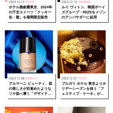
2023.12.13
FOOD
2023.12.12
ENTAME
ホテル雅叙園東京、2024年
ルイ·ヴィトン、韓国ボーイ
の干支スイーツ「クッキー
ズグループ・RIIZEをメゾン
缶・龍」を期間限定販売
のアンバサダーに起用
2023.12.08
BEAUTY
2023.12.07
FOOD
アルマーニ ビューティ、肌
ブルガリ ホテル 東京よりホ
の美しさが目覚めたような
リデーシーズンを祝う「フ
ツヤ肌へ導く「デザイナー
ェスティブ・ケーキ」が登
グロー ファンデーション」
場
発売