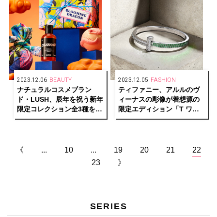
2023.12.06
BEAUTY
2023.12.05
FASHION
ナチュラルコスメブラン
ティファニー、アルルのヴ
ド・LUSH、辰年を祝う新年
ィーナスの彫像が着想源の
限定コレクション全3種を発
限定エディション「T ワン
売
ブレスレット＆バスト」を
発表
《
...
10
...
19
20
21
22
23
》
SERIES