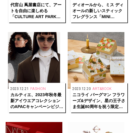
代官山 蔦屋書店にて、アー
ディオールから、ミス ディ
トを自由に楽しめる
オールの新しいスティック
「CULTURE ART PARK
フレグランス「MINI
2024」開催
MISS」誕生
2023.12.21
FASHION
2023.12.20
ART&BOOK
カルティエ、2023年秋冬最
ニコライ バーグマン フラワ
新アイウエアコレクション
ーズ&デザイン、星の王子さ
のAPACキャンペーンビジュ
ま生誕80周年を祝う限定フ
アルを公開
ラワーボックスを発売