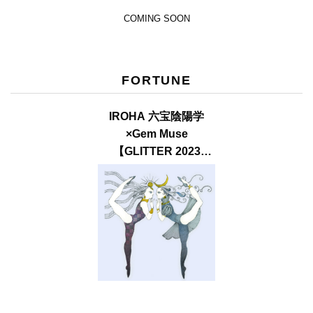
COMING SOON
FORTUNE
IROHA 六宝陰陽学
×Gem Muse
【GLITTER 2023
SUMMER issue】