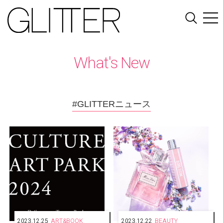
What's New
#GLITTERニュース
2023.12.25
ART&BOOK
2023.12.22
BEAUTY