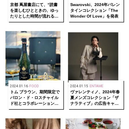
京都 蔦屋書店にて、“読書
Swarovski、2024年バレン
を楽しむひとときの、ゆっ
タインコレクション「The
たりとした時間が流れるお
Wonder Of Love」を発表
だやかな情景の創出”がテー
マの個展「花のある部屋」
開催
2024.01.16
FOOD
2024.01.15
ENTAME
トム ブラウン、期間限定で
ヴァレンティノ、2024年春
バロン・ド・ロスチャイル
夏メンズコレクション「ザ
ド社とコラボレーションし
ナラティブ」の広告キャン
た特別なシャンパーニュを
ペーンにBTSのSUGAを起
提供
用