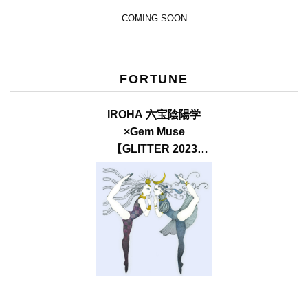
COMING SOON
FORTUNE
IROHA 六宝陰陽学
×Gem Muse
【GLITTER 2023
SUMMER issue】