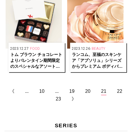
2023.12.27
FOOD
2023.12.26
BEAUTY
トム ブラウン チョコレート
ランコム、至福のスキンケ
よりバレンタイン期間限定
ア「アプソリュ」シリーズ
のスペシャルなアソートメ
からプレミアム ボディバー
ントが登場
ム誕生
《
...
10
...
19
20
21
22
23
》
SERIES