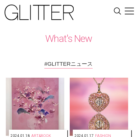
What's New
#GLITTERニュース
2024.01.18
ART&BOOK
2024.01.17
FASHION