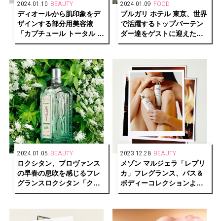
2024.01.10
BEAUTY
2024.01.09
FOOD
ディオールから肌印象をデ
ブルガリ ホテル 東京、世界
ザインする部分用美容液
で活躍するトップバーテン
「カプチュール トータル ヒ
ダー達をゲストに迎えたカ
アルショット」が登場
クテルイベント「シンポジ
ア」を特別開催
2024.01.05
BEAUTY
2023.12.28
BEAUTY
ロクシタン、プロヴァンス
メゾン マルジェラ「レプリ
の早春の息吹を感じるフレ
カ」フレグランス、バス＆
グランスロクシタン「クリ
ボディーコレクションより
ーンヴァーベナ」シリーズ
「バイ ザ ファイヤープレイ
を限定発売
ス」の香りを新発売