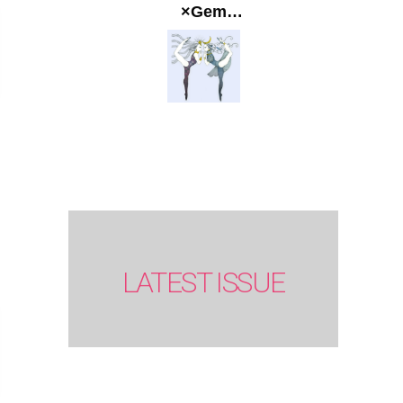
×Gem
Muse
【GLITTER
2023
SUMMER
issue】
LATEST ISSUE