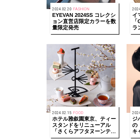
2024.02.20
FASHION
2024
EYEVAN 2024SS コレクシ
イ
ョン
直営店限定カラーを数
「G
量限定発売
ラ
ェ
2024.02.15
FOOD
2024
ホテル雅叙園東京、ティー
ジ
スタンドをリニューアル
の
「さくらアフタヌーンティ
キ
ー」を期間限定販売
SE