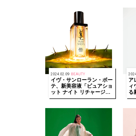
登
2024.02.09
BEAUTY
2024
イヴ・サンローラン・ボー
ア
テ、新美容液「ピュアショ
ィ
ット ナイト リチャージセ
る
ラム」誕生