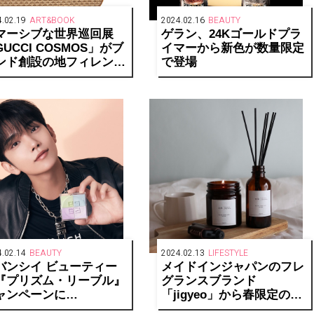
.02.19
ART&BOOK
2024.02.16
BEAUTY
マーシブな世界巡回展
ゲラン、24Kゴールドプラ
UCCI COSMOS」がブ
イマーから新色が数量限定
ンド創設の地フィレンツ
で登場
の姉妹都市・京都に上陸
.02.14
BEAUTY
2024.02.13
LIFESTYLE
バンシイ ビューティー
メイドインジャパンのフレ
『プリズム・リーブル』
グランスブランド
ャンペーンに
「jigyeo」から春限定の
VENTEENのJOSHUAが
milk・bamが新発売