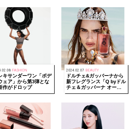
場
.02.08
FASHION
2024.02.07
BEAUTY
レキサンダーワン「ボデ
ドルチェ&ガッバーナから
ウェア」から第3弾とな
新フレグランス「Q byドル
新作がドロップ
チェ＆ガッバーナ オード
パルファム」が誕生