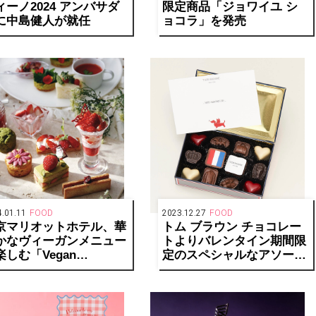
ィーノ2024 アンバサダ
限定商品「ジョワイユ シ
に中島健人が就任
ョコラ」を発売
.01.11
FOOD
2023.12.27
FOOD
京マリオットホテル、華
トム ブラウン チョコレー
かなヴィーガンメニュー
トよりバレンタイン期間限
楽しむ「Vegan
定のスペシャルなアソート
ternoon Tea -Spring-」
メントが登場
発売