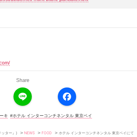
イ
.com/
Share
L
F
i
a
n
c
e
e
b
o
ーキ
#ホテル インターコンチネンタル 東京ベイ
o
k
>
>
>
NEWS
FOOD
ホテル インターコンチネンタル 東京ベイにて
リッター』)