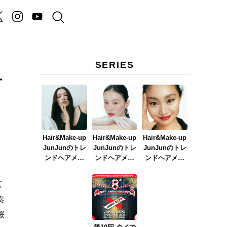
SERIES
オ
Hair&Make-up
Hair&Make-up
Hair&Make-up
JunJunのトレ
JunJunのトレ
JunJunのトレ
ンドヘアメイ
ンドヘアメイ
ンドヘアメイ
ク連載『NEW
ク連載『春メ
ク連載『赤リ
BOSSメイク』
イク
ップメイク』
京
ver.2023』
奏
桜