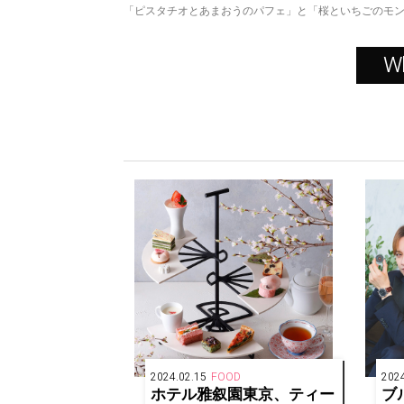
「ピスタチオとあまおうのパフェ」と「桜といちごのモ
W
2024.02.15
FOOD
2024
ホテル雅叙園東京、ティー
ブ