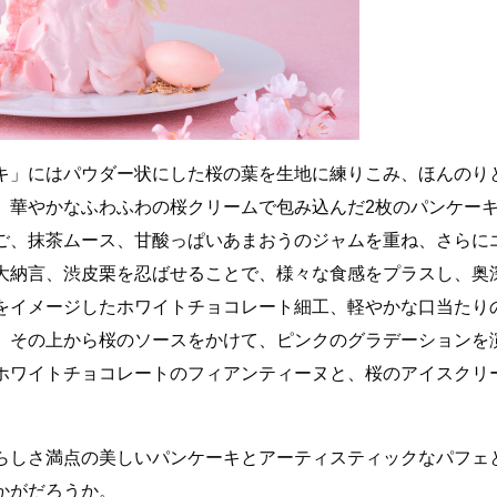
キ」にはパウダー状にした桜の葉を生地に練りこみ、ほんのり
。華やかなふわふわの桜クリームで包み込んだ2枚のパンケー
ご、抹茶ムース、甘酸っぱいあまおうのジャムを重ね、さらに
大納言、渋皮栗を忍ばせることで、様々な食感をプラスし、奥
をイメージしたホワイトチョコレート細工、軽やかな口当たり
、その上から桜のソースをかけて、ピンクのグラデーションを
ホワイトチョコレートのフィアンティーヌと、桜のアイスクリ
らしさ満点の美しいパンケーキとアーティスティックなパフェ
かがだろうか。