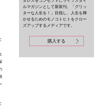
ダレスをコンセプトにライフスタイ
ルマガジンとして新装刊。「グリッ
ターな人生を！」目指し、人生を輝
かせるためのモノコトヒトをクロー
ズアップするメディアです。
と
購入する
キ
エ
深
の
演
ー
と