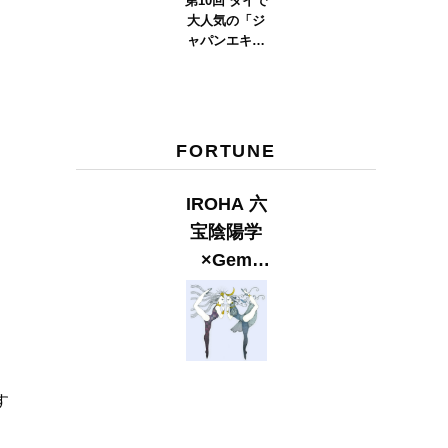
第10回 タイで
大人気の「ジ
ャパンエキス
ポタイラン
ド」とは？
Part.2
FORTUNE
IROHA 六
宝陰陽学
×Gem
Muse
【GLITTER
2023
SUMMER
issue】
す