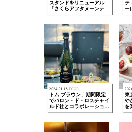
スタンドをリニューアル
テ
「さくらアフタヌーンティ
ー
ー」を期間限定販売
2024.01.16
FOOD
2024
トム ブラウン、期間限定
東
でバロン・ド・ロスチャイ
や
ルド社とコラボレーション
を
した特別なシャンパーニュ
Af
を提供
を