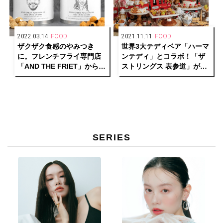
2022.03.14
FOOD
2021.11.11
FOOD
ザクザク食感のやみつき
世界3大テディベア「ハーマ
に。フレンチフライ専門店
ンテディ」とコラボ！「ザ
「AND THE FRIET」から待
ストリングス 表参道」がク
望の新作スナックがお目見
リスマス スイーツビュッフ
え！
ェを開催。
SERIES