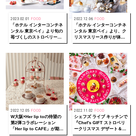
2023.02.01
FOOD
2022.12.06
FOOD
「ホテル インターコンチネ
「ホテル インターコンチネ
ンタル 東京ベイ」より旬の
ンタル 東京ベイ」より、ク
苺づくしのストロベリーア
リスマスリース作りが体験
フタヌーンティーを開催
できるワークショップ付き
アフタヌーンティーを開
催！
2022.12.05
FOOD
2022.11.02
FOOD
W大阪×Her lip toの待望の
シェフズ ライブ キッチンで
第2弾コラボレーション
『Chef’s GIFT ストロベリ
「Her lip to CAFE」が期間
ークリスマス デザート＆ラ
限定で開催中！
イトミールブッフェ』開催