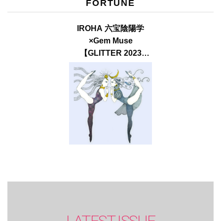
FORTUNE
IROHA 六宝陰陽学
×Gem Muse
【GLITTER 2023
SUMMER issue】