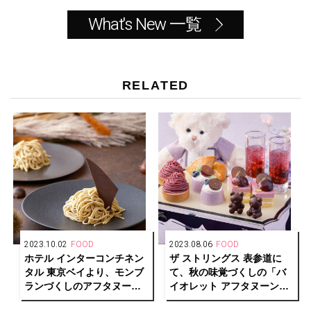
What's New 一覧
RELATED
2023.10.02
FOOD
2023.08.06
FOOD
ホテル インターコンチネン
ザ ストリングス 表参道に
タル 東京ベイより、モンブ
て、秋の味覚づくしの「バ
ランづくしのアフタヌーン
イオレット アフタヌーンテ
ティーを開催
ィー」が開催