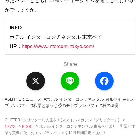
ったパフェとともに至福のティータイムを過ごしてはいか
がでしょうか。
INFO
ホテル インターコンチネンタル 東京ベイ
HP：
https://www.interconti-tokyo.com/
Share
X
L
F
i
a
n
c
e
e
b
o
#GLITTER ニュース
#ホテル インターコンチネンタル 東京ベイ
#モン
o
ブランパフェ
#和栗とほうじ茶のモンブランパフェ
#秋の味覚
k
>
GLITTER | グリッターな人生を！(スタイルマガジン『グリッター』)
NEWS
FOOD
>
>
ホテル インターコンチネンタル 東京ベイより、和栗と洋
栗を贅沢に使ったモンブランパフェを11月月間限定で提供！