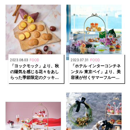
2023.08.03
FOOD
2023.07.31
FOOD
「ヨックモック」より、秋
「ホテル インターコンチネ
の陽気を感じる花々をあし
ンタル 東京ベイ」より、美
らった季節限定のクッキー
容液が付くサマーフルーツ
缶が発売
と胡蝶蘭を楽しむアフタヌ
ーンティーを開催