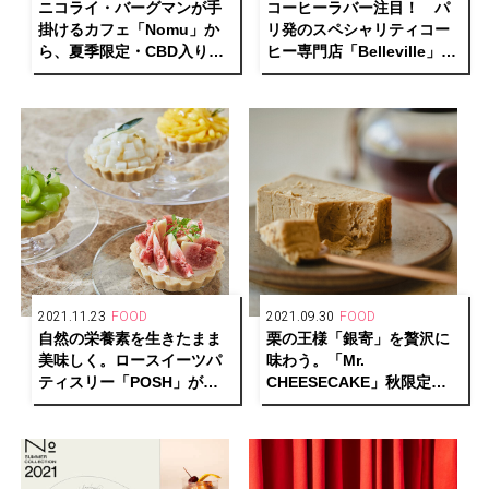
ニコライ・バーグマンが手
コーヒーラバー注目！ パ
掛けるカフェ「Nomu」か
リ発のスペシャリティコー
ら、夏季限定・CBD入りス
ヒー専門店「Belleville」が
ムージーが登場
満を持して日本上陸。
2021.11.23
FOOD
2021.09.30
FOOD
自然の栄養素を生きたまま
栗の王様「銀寄」を贅沢に
美味しく。ロースイーツパ
味わう。「Mr.
ティスリー「POSH」が清
CHEESECAKE」秋限定の
澄白河にオープン！
マロンフレーバーが数量限
定でお目見え！