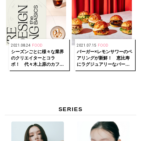
2021.08.24
FOOD
2021.07.15
FOOD
シーズンごとに様々な業界
バーガー×レモンサワーのペ
のクリエイターとコラ
アリングが新鮮！ 恵比寿
ボ！ 代々木上原のカフェ
にラグジュアリーなバーガ
バー「No.」がメニューを刷
ーショップ「MERCER
新。
BURGER」がオープン。
SERIES