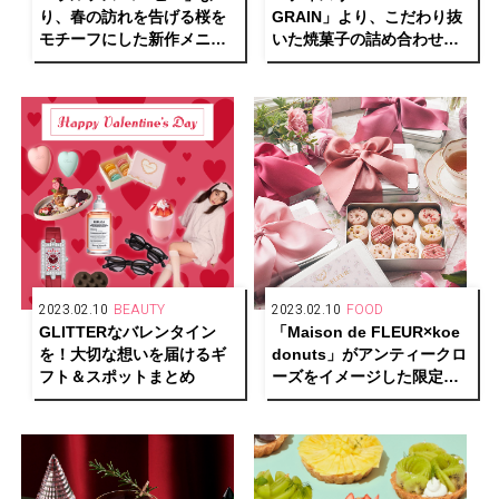
り、春の訪れを告げる桜を
GRAIN」より、こだわり抜
モチーフにした新作メニュ
いた焼菓子の詰め合わせホ
ーが登場
ワイトデーギフトが予約受
付中
2023.02.10
BEAUTY
2023.02.10
FOOD
GLITTERなバレンタイン
「Maison de FLEUR×koe
を！大切な想いを届けるギ
donuts」がアンティークロ
フト＆スポットまとめ
ーズをイメージした限定ク
ッキー缶で初のコラボレー
ション！