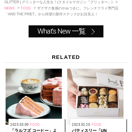
>
GLITTER | グリッターな人生を！(スタイルマガジン『グリッター』)
NEWS
FOOD
>
>
ザクザク食感のやみつきに。フレンチフライ専門店
「AND THE FRIET」から待望の新作スナックがお目見え！
What's New 一覧
RELATED
2023.03.09
FOOD
2023.02.20
FOOD
「ラルフズ コーヒー」よ
パティスリー「UN