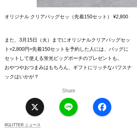
オリジナル クリアバッグセッ（先着150セット） ¥2,800
また、3月15日（火）までにオリジナルクリアバッグセッ
ト<2,800円>先着150セットを予約した人には、バッグに
セットして使える蛍光ビッグポーチのプレゼントも。
おやつやおつまみはもちろん、ギフトにリッチなパフスナ
ックはいかが？
Share
X
L
F
i
a
n
c
e
e
b
o
#GLITTER ニュース
o
k