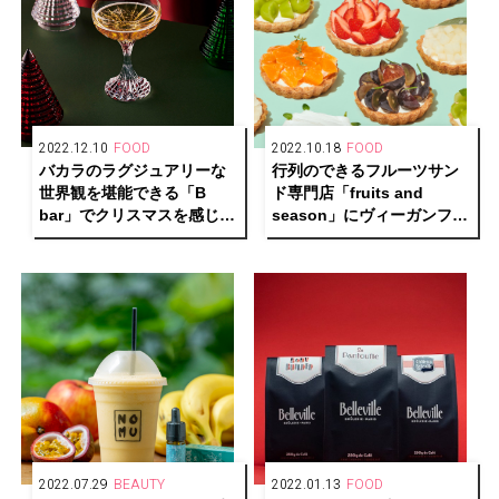
2022.12.10
FOOD
2022.10.18
FOOD
バカラのラグジュアリーな
行列のできるフルーツサン
世界観を堪能できる「B
ド専門店「fruits and
bar」でクリスマスを感じる
season」にヴィーガンフル
オリジナルカクテル提供中
ーツタルトが新登場
2022.07.29
BEAUTY
2022.01.13
FOOD