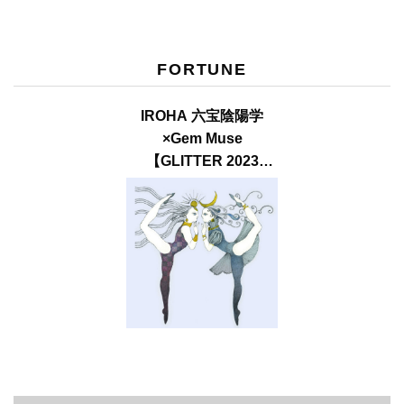
FORTUNE
IROHA 六宝陰陽学
×Gem Muse
【GLITTER 2023
SUMMER issue】