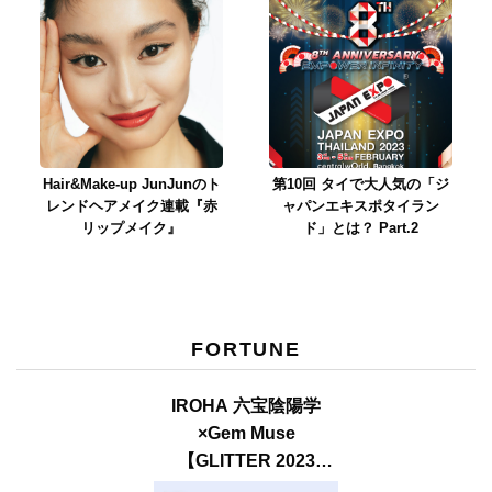
Hair&Make-up JunJunのト
第10回 タイで大人気の「ジ
レンドヘアメイク連載『赤
ャパンエキスポタイラン
リップメイク』
ド」とは？ Part.2
FORTUNE
IROHA 六宝陰陽学
×Gem Muse
【GLITTER 2023
SUMMER issue】