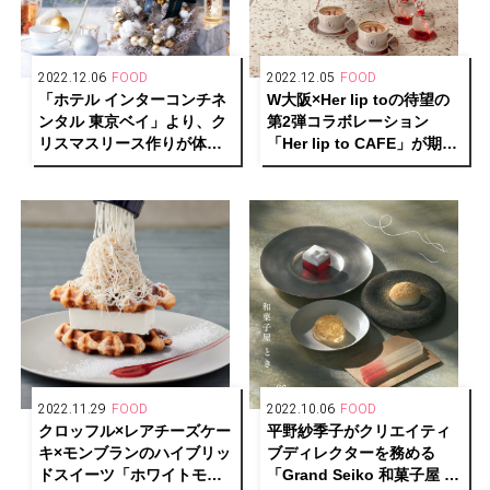
2022.12.06
FOOD
2022.12.05
FOOD
「ホテル インターコンチネ
W大阪×Her lip toの待望の
ンタル 東京ベイ」より、ク
第2弾コラボレーション
リスマスリース作りが体験
「Her lip to CAFE」が期間
できるワークショップ付き
限定で開催中！
アフタヌーンティーを開
催！
2022.11.29
FOOD
2022.10.06
FOOD
クロッフル×レアチーズケー
平野紗季子がクリエイティ
キ×モンブランのハイブリッ
ブディレクターを務める
ドスイーツ「ホワイトモン
「Grand Seiko 和菓⼦屋 と