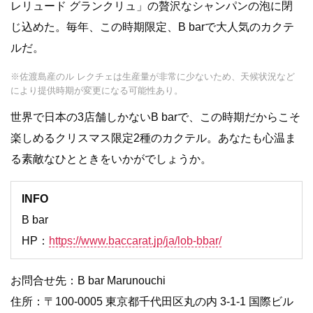
レリュード グランクリュ」の贅沢なシャンパンの泡に閉
じ込めた。毎年、この時期限定、B barで大人気のカクテ
ルだ。
※佐渡島産のル レクチェは生産量が非常に少ないため、天候状況など
により提供時期が変更になる可能性あり。
世界で日本の3店舗しかないB barで、この時期だからこそ
楽しめるクリスマス限定2種のカクテル。あなたも心温ま
る素敵なひとときをいかがでしょうか。
INFO
B bar
HP：
https://www.baccarat.jp/ja/lob-bbar/
お問合せ先：B bar Marunouchi
住所：〒100-0005 東京都千代田区丸の内 3-1-1 国際ビル