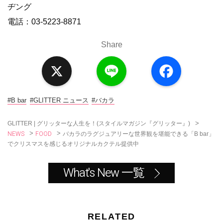
ヂング
電話：03-5223-8871
Share
X
L
F
i
a
n
c
e
e
b
o
#B bar
#GLITTER ニュース
#バカラ
o
k
>
GLITTER | グリッターな人生を！(スタイルマガジン『グリッター』)
NEWS
FOOD
>
>
バカラのラグジュアリーな世界観を堪能できる「B bar」
でクリスマスを感じるオリジナルカクテル提供中
What's New 一覧
RELATED