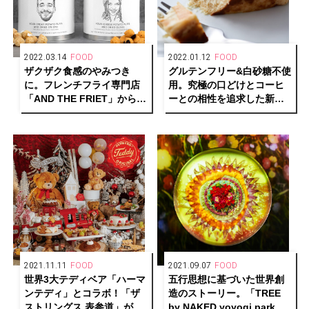
2022.03.14
FOOD
2022.01.12
FOOD
ザクザク食感のやみつき
グルテンフリー&白砂糖不使
に。フレンチフライ専門店
用。究極の口どけとコーヒ
「AND THE FRIET」から待
ーとの相性を追求した新た
望の新作スナックがお目見
なチーズケーキ「HOC」が
え！
誕生。
2021.11.11
FOOD
2021.09.07
FOOD
世界3大テディベア「ハーマ
五行思想に基づいた世界創
ンテディ」とコラボ！「ザ
造のストーリー。「TREE
ストリングス 表参道」がク
by NAKED yoyogi park」