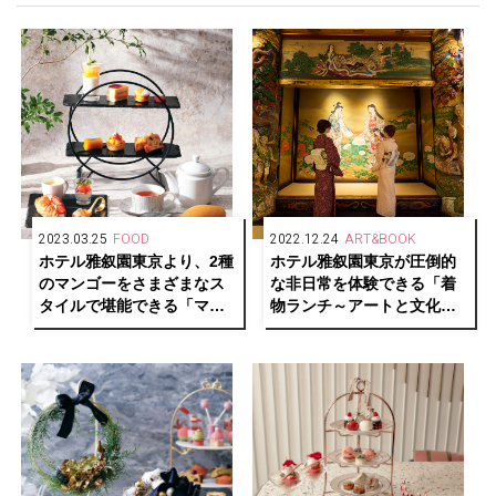
2023.03.25
FOOD
2022.12.24
ART&BOOK
ホテル雅叙園東京より、2種
ホテル雅叙園東京が圧倒的
のマンゴーをさまざまなス
な非日常を体験できる「着
タイルで堪能できる「マン
物ランチ～アートと文化財
ゴーアフタヌーンティー」
見学～」開催
が登場