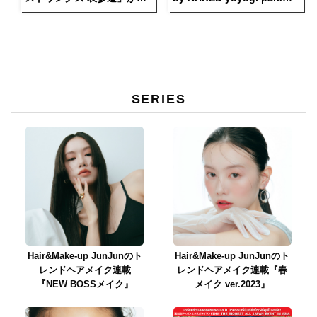
リスマス スイーツビュッフ
でアートディナーコース
ェを開催。
「Kaleidoscope of LIFE」
が復活 ！
SERIES
Hair&Make-up JunJunのト
Hair&Make-up JunJunのト
レンドヘアメイク連載
レンドヘアメイク連載『春
『NEW BOSSメイク』
メイク ver.2023』