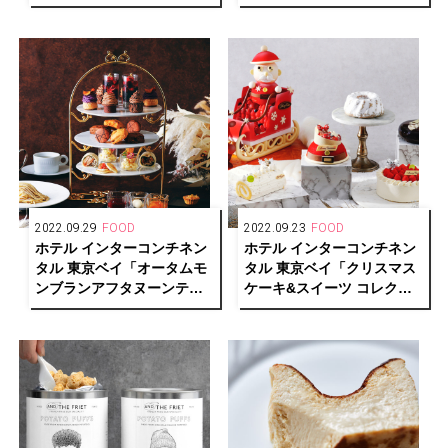
ブラン クロッフル」新登
き」が原宿に期間限定オー
場！
プン
2022.09.29
FOOD
2022.09.23
FOOD
ホテル インターコンチネン
ホテル インターコンチネン
タル 東京ベイ「オータムモ
タル 東京ベイ「クリスマス
ンブランアフタヌーンティ
ケーキ&スイーツ コレクシ
ー」が11/1より提供開始
ョン 2022」が予約開始