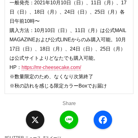
一般発売：2021年10月10日（日）、11日（月）、17
日（日）、18日（月）、24日（日）、25日（月）各
日午前10時〜
購入方法：10月10日（日）、11日（月）は公式MAIL
MAGAZINEおよび公式LINEからのみ購入可能。10月
17日（日）、18日（月）、24日（日）、25日（月）
は公式サイトよりどなたでも購入可能。
HP：
https://mr-cheesecake.com/
※数量限定のため、なくなり次第終了
※秋の訪れを感じる限定カラーBoxでお届け
Share
X
L
F
i
a
n
c
e
e
b
o
#GLITTER ニュース
#スイーツ