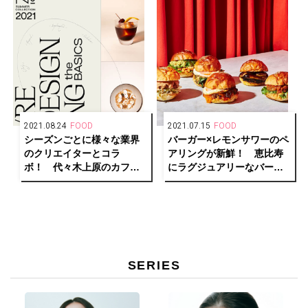
2021.08.24
FOOD
2021.07.15
FOOD
シーズンごとに様々な業界
バーガー×レモンサワーのペ
のクリエイターとコラ
アリングが新鮮！ 恵比寿
ボ！ 代々木上原のカフェ
にラグジュアリーなバーガ
バー「No.」がメニューを刷
ーショップ「MERCER
新。
BURGER」がオープン。
SERIES