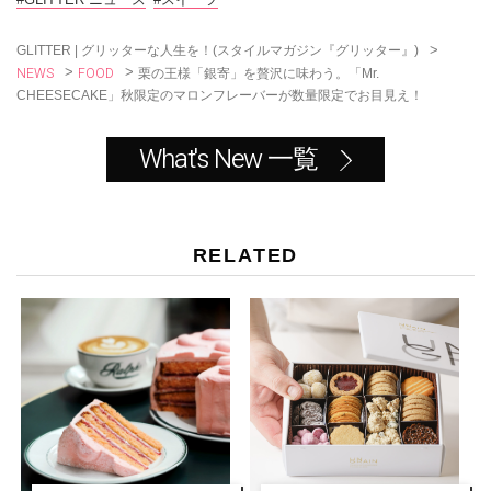
o
k
>
GLITTER | グリッターな人生を！(スタイルマガジン『グリッター』)
NEWS
FOOD
>
>
栗の王様「銀寄」を贅沢に味わう。「Mr.
CHEESECAKE」秋限定のマロンフレーバーが数量限定でお目見え！
What's New 一覧
RELATED