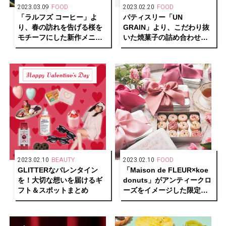
2023.03.09
FOOD
2023.02.20
FOOD
「ラルフズ コーヒー」よ
パティスリー「UN
り、春の訪れを告げる桜を
GRAIN」より、こだわり抜
モチーフにした新作メニュ
いた焼菓子の詰め合わせホ
ーが登場
ワイトデーギフトが予約受
付中
2023.02.10
BEAUTY
2023.02.10
FOOD
GLITTERなバレンタイン
「Maison de FLEUR×koe
を！大切な想いを届けるギ
donuts」がアンティークロ
フト＆スポットまとめ
ーズをイメージした限定ク
ッキー缶で初のコラボレー
ション！