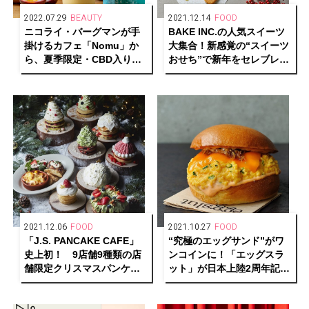
2022.07.29
BEAUTY
2021.12.14
FOOD
ニコライ・バーグマンが手
BAKE INC.の人気スイーツ
掛けるカフェ「Nomu」か
大集合！新感覚の“スイーツ
ら、夏季限定・CBD入りス
おせち”で新年をセレブレイ
ムージーが登場
ト。
2021.12.06
FOOD
2021.10.27
FOOD
「J.S. PANCAKE CAFE」
“究極のエッグサンド”がワ
史上初！ 9店舗9種類の店
ンコインに！「エッグスラ
舗限定クリスマスパンケー
ット」が日本上陸2周年記念
キが登場。
キャンペーンを開催。