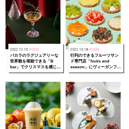
2022.12.10
FOOD
2022.10.18
FOOD
バカラのラグジュアリーな
行列のできるフルーツサン
世界観を堪能できる「B
ド専門店「fruits and
bar」でクリスマスを感じる
season」にヴィーガンフル
オリジナルカクテル提供中
ーツタルトが新登場