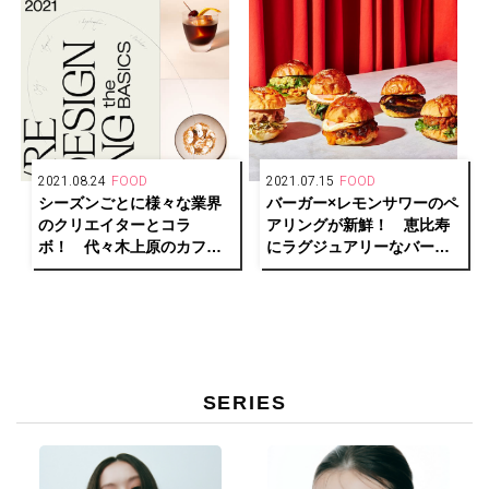
2021.08.24
FOOD
2021.07.15
FOOD
シーズンごとに様々な業界
バーガー×レモンサワーのペ
のクリエイターとコラ
アリングが新鮮！ 恵比寿
ボ！ 代々木上原のカフェ
にラグジュアリーなバーガ
バー「No.」がメニューを刷
ーショップ「MERCER
新。
BURGER」がオープン。
SERIES