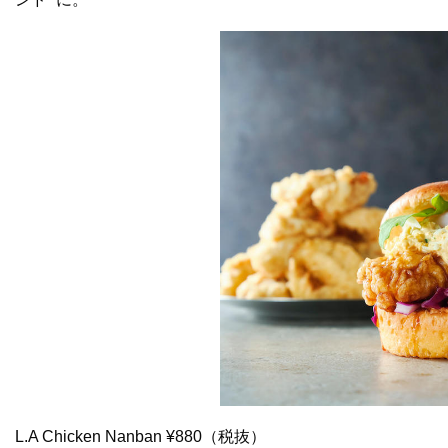
L.A Chicken Nanban ¥880（税抜）