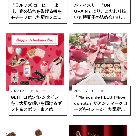
「ラルフズ コーヒー」よ
パティスリー「UN
り、春の訪れを告げる桜を
GRAIN」より、こだわり抜
モチーフにした新作メニュ
いた焼菓子の詰め合わせホ
ーが登場
ワイトデーギフトが予約受
付中
2023.02.10
BEAUTY
2023.02.10
FOOD
GLITTERなバレンタイン
「Maison de FLEUR×koe
を！大切な想いを届けるギ
donuts」がアンティークロ
フト＆スポットまとめ
ーズをイメージした限定ク
ッキー缶で初のコラボレー
ション！