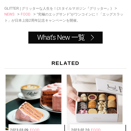
k
>
GLITTER | グリッターな人生を！(スタイルマガジン『グリッター』)
NEWS
FOOD
>
>
“究極のエッグサンド”がワンコインに！「エッグスラッ
ト」が日本上陸2周年記念キャンペーンを開催。
What's New 一覧
RELATED
2023.03.09
FOOD
2023.02.20
FOOD