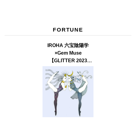
FORTUNE
IROHA 六宝陰陽学
×Gem Muse
【GLITTER 2023
SUMMER issue】