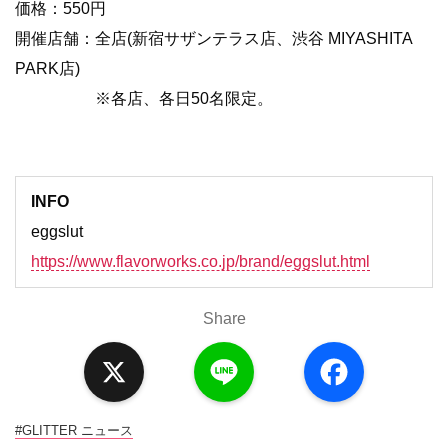
価格：550円
開催店舗：全店(新宿サザンテラス店、渋谷 MIYASHITA
PARK店)
※各店、各日50名限定。
INFO
eggslut
https://www.flavorworks.co.jp/brand/eggslut.html
Share
X
L
F
i
a
n
c
e
e
b
o
#GLITTER ニュース
o