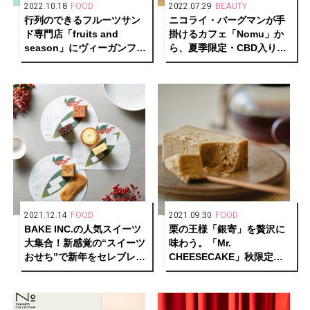
2022.10.18
FOOD
2022.07.29
BEAUTY
行列のできるフルーツサン
ニコライ・バーグマンが手
ド専門店「fruits and
掛けるカフェ「Nomu」か
season」にヴィーガンフル
ら、夏季限定・CBD入りス
ーツタルトが新登場
ムージーが登場
2021.12.14
FOOD
2021.09.30
FOOD
BAKE INC.の人気スイーツ
栗の王様「銀寄」を贅沢に
大集合！新感覚の“スイーツ
味わう。「Mr.
おせち”で新年をセレブレイ
CHEESECAKE」秋限定の
ト。
マロンフレーバーが数量限
定でお目見え！