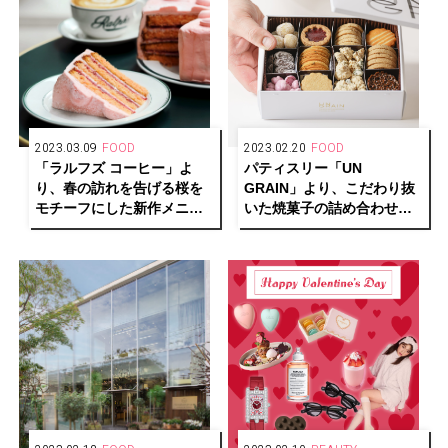
2023.03.09
FOOD
2023.02.20
FOOD
「ラルフズ コーヒー」よ
パティスリー「UN
り、春の訪れを告げる桜を
GRAIN」より、こだわり抜
モチーフにした新作メニュ
いた焼菓子の詰め合わせホ
ーが登場
ワイトデーギフトが予約受
付中