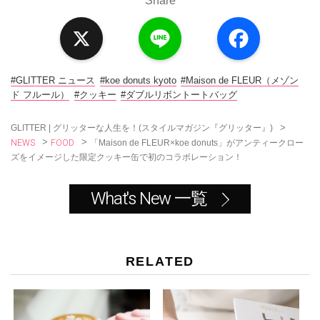
Share
X
L
F
i
a
n
c
e
e
b
o
#GLITTER ニュース
#koe donuts kyoto
#Maison de FLEUR（メゾン
o
ド フルール）
#クッキー
#ダブルリボントートバッグ
k
>
GLITTER | グリッターな人生を！(スタイルマガジン『グリッター』)
NEWS
FOOD
>
>
「Maison de FLEUR×koe donuts」がアンティークロー
ズをイメージした限定クッキー缶で初のコラボレーション！
What's New 一覧
RELATED