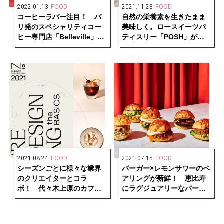
2022.01.13
FOOD
2021.11.23
FOOD
コーヒーラバー注目！ パ
自然の栄養素を生きたまま
リ発のスペシャリティコー
美味しく。ロースイーツパ
ヒー専門店「Belleville」が
ティスリー「POSH」が清
満を持して日本上陸。
澄白河にオープン！
2021.08.24
FOOD
2021.07.15
FOOD
シーズンごとに様々な業界
バーガー×レモンサワーのペ
のクリエイターとコラ
アリングが新鮮！ 恵比寿
ボ！ 代々木上原のカフェ
にラグジュアリーなバーガ
バー「No.」がメニューを刷
ーショップ「MERCER
新。
BURGER」がオープン。