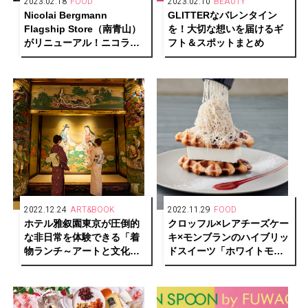
2023.02.18
FOOD
2023.02.10
BEAUTY
Nicolai Bergmann
GLITTERなバレンタイン
Flagship Store（南青山）
を！大切な想いを届けるギ
がリニューアル！ニコライ
フト＆スポットまとめ
がDIYで作り上げたスカンジ
ナビアンスタイルの空間に
2022.12.24
ART&BOOK
2022.11.29
FOOD
ホテル雅叙園東京が圧倒的
クロッフル×レアチーズケー
な非日常を体験できる「着
キ×モンブランのハイブリッ
物ランチ～アートと文化財
ドスイーツ「ホワイトモン
見学～」開催
ブラン クロッフル」新登
場！