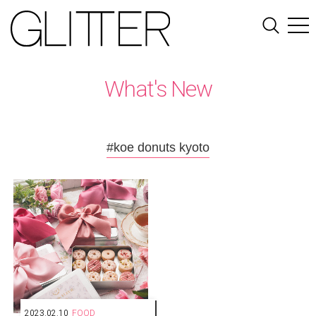
What's New
#koe donuts kyoto
2023.02.10
FOOD