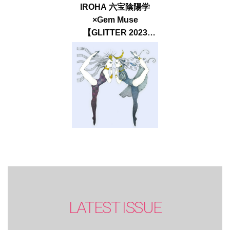
IROHA 六宝陰陽学
×Gem Muse
【GLITTER 2023
SUMMER issue】
LATEST ISSUE