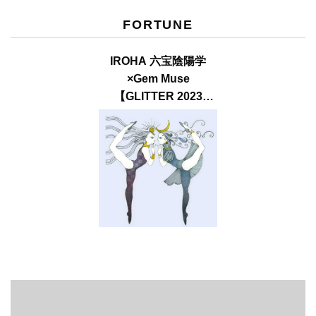
FORTUNE
IROHA 六宝陰陽学
×Gem Muse
【GLITTER 2023
SUMMER issue】