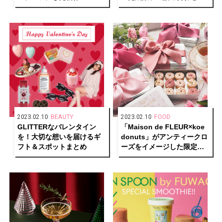
ーが登場
ワイトデーギフトが予約受
付中
2023.02.10
BEAUTY
2023.02.10
FOOD
GLITTERなバレンタイン
「Maison de FLEUR×koe
を！大切な想いを届けるギ
donuts」がアンティークロ
フト＆スポットまとめ
ーズをイメージした限定ク
ッキー缶で初のコラボレー
ション！