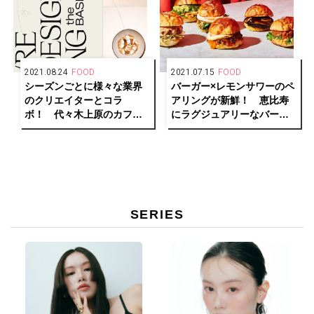
2021.08.24
FOOD
2021.07.15
FOOD
シーズンごとに様々な業界
バーガー×レモンサワーのペ
のクリエイターとコラ
アリングが新鮮！ 恵比寿
ボ！ 代々木上原のカフェ
にラグジュアリーなバーガ
バー「No.」がメニューを刷
ーショップ「MERCER
新。
BURGER」がオープン。
SERIES