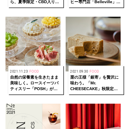
ら、夏季限定・CBD入りス
ヒー専門店「Belleville」が
ムージーが登場
満を持して日本上陸。
2021.11.23
FOOD
2021.09.30
FOOD
自然の栄養素を生きたまま
栗の王様「銀寄」を贅沢に
美味しく。ロースイーツパ
味わう。「Mr.
ティスリー「POSH」が清
CHEESECAKE」秋限定の
澄白河にオープン！
マロンフレーバーが数量限
定でお目見え！