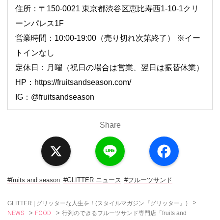
住所：〒150-0021 東京都渋谷区恵比寿西1-10-1クリ
ーンパレス1F
営業時間：10:00-19:00（売り切れ次第終了） ※イー
トインなし
定休日：月曜（祝日の場合は営業、翌日は振替休業）
HP：https://fruitsandseason.com/
IG：@fruitsandseason
Share
X
L
F
i
a
n
c
e
e
b
o
#fruits and season
#GLITTER ニュース
#フルーツサンド
o
k
>
GLITTER | グリッターな人生を！(スタイルマガジン『グリッター』)
NEWS
FOOD
>
>
行列のできるフルーツサンド専門店「fruits and