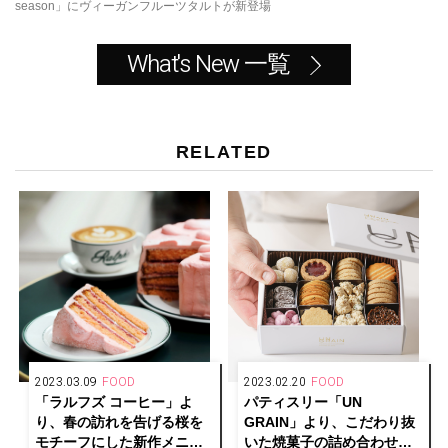
season」にヴィーガンフルーツタルトが新登場
What's New 一覧
RELATED
2023.03.09
FOOD
2023.02.20
FOOD
「ラルフズ コーヒー」よ
パティスリー「UN
り、春の訪れを告げる桜を
GRAIN」より、こだわり抜
モチーフにした新作メニュ
いた焼菓子の詰め合わせホ