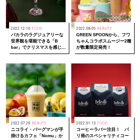
2022.12.10
FOOD
2022.08.05
BEAUTY
バカラのラグジュアリーな
GREEN SPOONから、フワ
世界観を堪能できる「B
ちゃんコラボスムージー2種
bar」でクリスマスを感じる
が数量限定発売！
オリジナルカクテル提供中
2022.07.29
BEAUTY
2022.01.13
FOOD
ニコライ・バーグマンが手
コーヒーラバー注目！ パ
掛けるカフェ「Nomu」か
リ発のスペシャリティコー