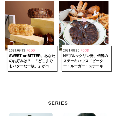
2021.09.13
FOOD
2021.08.26
FOOD
SWEET or BITTER、あなた
NYブルックリン発、伝説の
のお好みは？ 「どこまで
ステーキハウス「ピータ
もバターな一枚。」がコン
ー・ルーガー・ステーキハ
セプトのバターゴーフレッ
ウス」が恵比寿に上陸！
ト専門店「SOLES
GAUFRETTE」がリブラン
ディング！
SERIES