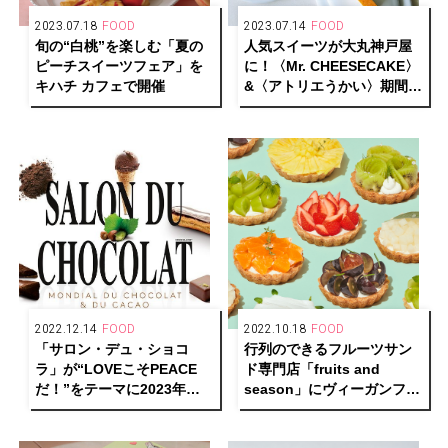
2023.07.18
FOOD
2023.07.14
FOOD
旬の“白桃”を楽しむ「夏の
人気スイーツが大丸神戸屋
ピーチスイーツフェア」を
に！〈Mr. CHEESECAKE〉
キハチ カフェで開催
&〈アトリエうかい〉期間限
定ショップで登場
2022.12.14
FOOD
2022.10.18
FOOD
「サロン・デュ・ショコ
行列のできるフルーツサン
ラ」が“LOVEこそPEACE
ド専門店「fruits and
だ！”をテーマに2023年も
season」にヴィーガンフル
開催決定！
ーツタルトが新登場