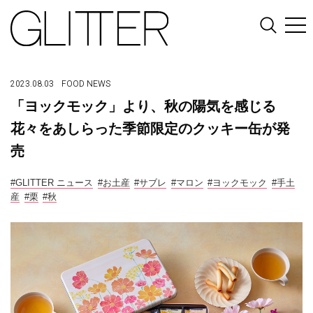
2023.08.03
FOOD
NEWS
「ヨックモック」より、秋の陽気を感じる
花々をあしらった季節限定のクッキー缶が発
売
#GLITTER ニュース
#お土産
#サブレ
#マロン
#ヨックモック
#手土
産
#栗
#秋