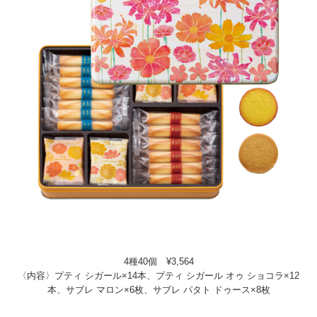
4種40個 ¥3,564
〈内容〉プティ シガール×14本、プティ シガール オゥ ショコラ×12
本、サブレ マロン×6枚、サブレ パタト ドゥース×8枚