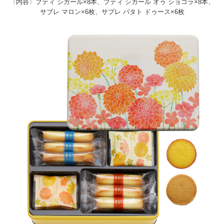
〈内容〉プティ シガール×8本、プティ シガール オゥ ショコラ×8本、
サブレ マロン×6枚、サブレ パタト ドゥース×6枚