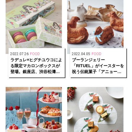
2022.07.26
FOOD
2022.04.05
FOOD
ラデュレ×ヒグチユウコによ
ブーランジェリー
る限定マカロンボックスが
「RITUEL」がイースターを
登場。銀座店、渋谷松濤店
祝う伝統菓子「アニョーパ
ではアフタヌーンティーも
スカル」を4/6（水）より期
間限定で販売