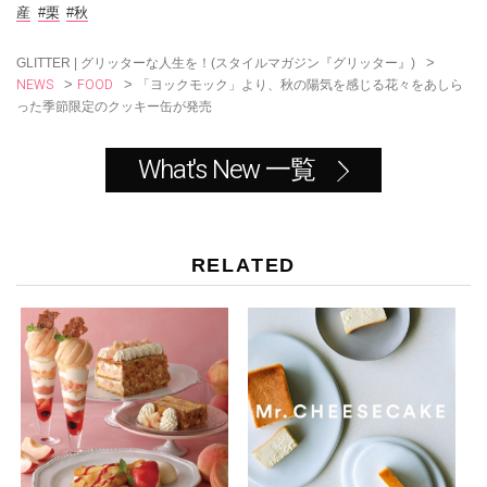
o
産
#栗
#秋
k
>
GLITTER | グリッターな人生を！(スタイルマガジン『グリッター』)
NEWS
FOOD
>
>
「ヨックモック」より、秋の陽気を感じる花々をあしら
った季節限定のクッキー缶が発売
What's New 一覧
RELATED