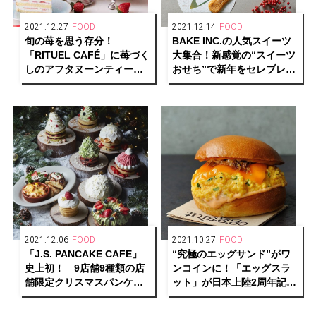
2021.12.27
FOOD
2021.12.14
FOOD
旬の苺を思う存分！
BAKE INC.の人気スイーツ
「RITUEL CAFÉ」に苺づく
大集合！新感覚の“スイーツ
しのアフタヌーンティーセ
おせち”で新年をセレブレイ
ットがお目見え。
ト。
2021.12.06
FOOD
2021.10.27
FOOD
「J.S. PANCAKE CAFE」
“究極のエッグサンド”がワ
史上初！ 9店舗9種類の店
ンコインに！「エッグスラ
舗限定クリスマスパンケー
ット」が日本上陸2周年記念
キが登場。
キャンペーンを開催。