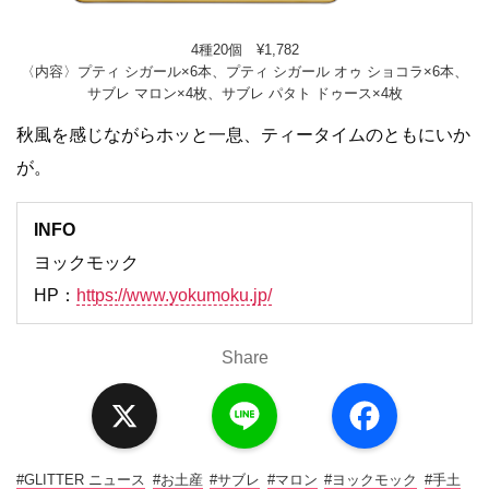
4種20個 ¥1,782
〈内容〉プティ シガール×6本、プティ シガール オゥ ショコラ×6本、
サブレ マロン×4枚、サブレ パタト ドゥース×4枚
秋風を感じながらホッと一息、ティータイムのともにいか
が。
INFO
ヨックモック
HP：
https://www.yokumoku.jp/
Share
X
L
F
i
a
n
c
e
e
b
o
#GLITTER ニュース
#お土産
#サブレ
#マロン
#ヨックモック
#手土