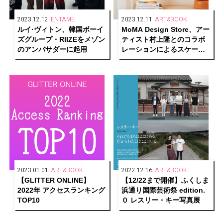
2023.12.12
ENTAME
2023.12.11
ART&BOOK
ルイ·ヴィトン、韓国ボーイ
MoMA Design Store、アー
ズグループ・RIIZEをメゾン
ティスト村上隆とのコラボ
のアンバサダーに起用
レーションによるスケート
ボードを限定発売
2023.01.01
ART&BOOK
2022.12.16
ART&BOOK
【GLITTER ONLINE】
【12/22まで開催】ふくしま
2022年 アクセスランキング
浜通り国際芸術祭 edition.
TOP10
０ レスリー・キー写真展