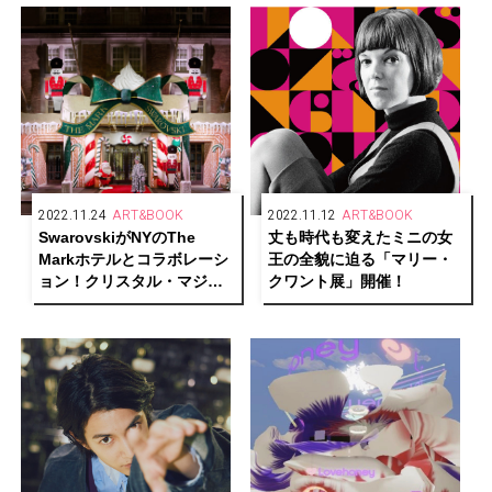
2022.11.24
ART&BOOK
2022.11.12
ART&BOOK
SwarovskiがNYのThe
丈も時代も変えたミニの女
Markホテルとコラボレーシ
王の全貌に迫る「マリー・
ョン！クリスタル・マジッ
クワント展」開催！
クの世界へ導く