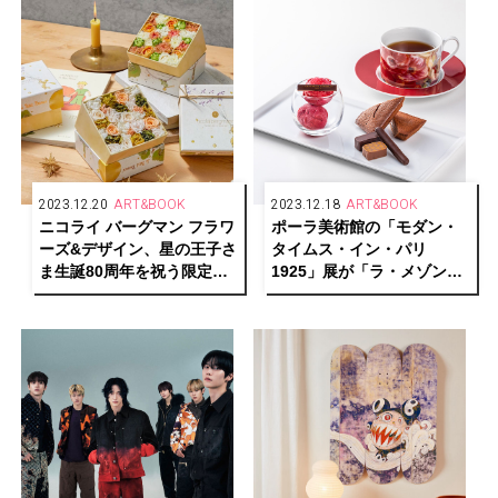
2023.12.20
ART&BOOK
2023.12.18
ART&BOOK
ニコライ バーグマン フラワ
ポーラ美術館の「モダン・
ーズ&デザイン、星の王子さ
タイムス・イン・パリ
ま生誕80周年を祝う限定フ
1925」展が「ラ・メゾン・
ラワーボックスを発売
デュ・ショコラ」とコラボ
レーション！