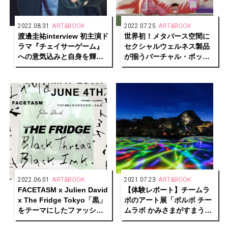
2022.08.31
ART&BOOK
2022.07.25
ART&BOOK
渡邊圭祐interview 初主演ド
世界初！メタバース空間に
ラマ『チェイサーゲーム』
セクシャルウェルネス製品
への意気込みと自身を輝か
が揃うバーチャル・ポップ
せるために欠かせない地元
アップストア
愛を語る
「Lovehoney」が開催中
2022.06.01
ART&BOOK
2021.07.23
ART&BOOK
FACETASM x Julien David
【体験レポート】チームラ
x The Fridge Tokyo「黒」
ボのアート展「ボルボ チー
をテーマにしたファッショ
ムラボ かみさまがすまう
ン×アートイベントが開催中
森」佐賀・御船山楽園で開