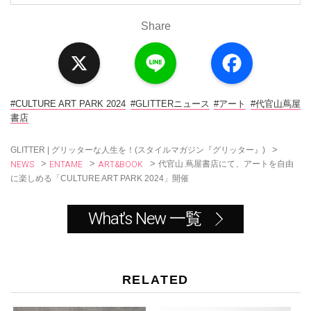
Share
X
L
F
i
a
n
c
e
e
b
o
#CULTURE ART PARK 2024
#GLITTERニュース
#アート
#代官山蔦屋
o
書店
k
>
GLITTER | グリッターな人生を！(スタイルマガジン『グリッター』)
NEWS
ENTAME
ART&BOOK
>
>
>
代官山 蔦屋書店にて、アートを自由
に楽しめる「CULTURE ART PARK 2024」開催
What's New 一覧
RELATED