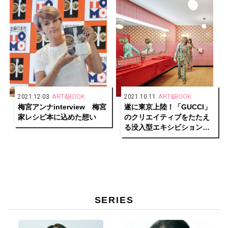
Soil’」開催
2021.12.03
ART&BOOK
2021.10.11
ART&BOOK
梅宮アンナinterview 梅宮
遂に東京上陸！「GUCCI」
家レシピ本に込めた想い
のクリエイティブをたたえ
る没入型エキシビション
「Gucci Garden
Archetypes」展が東京・天
王洲にて開催中。
SERIES