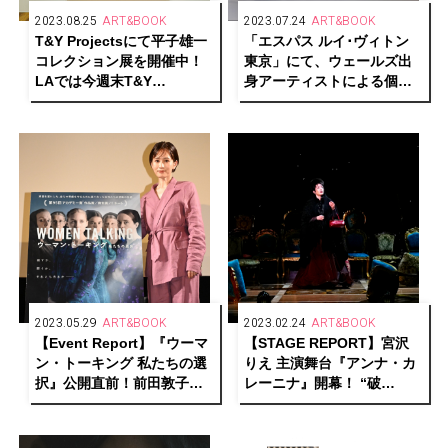
2023.08.25
ART&BOOK
2023.07.24
ART&BOOK
T&Y Projectsにて平子雄一
「エスパス ルイ･ヴィトン
コレクション展を開催中！
東京」にて、ウェールズ出
LAでは今週末T&Y
身アーティストによる個展
GALLERYがオープン！
「L>espace)(…｣を開催
2023.05.29
ART&BOOK
2023.02.24
ART&BOOK
【Event Report】『ウーマ
【STAGE REPORT】宮沢
ン・トーキング 私たちの選
りえ 主演舞台『アンナ・カ
択』公開直前！前田敦子に
レーニナ』開幕！ “破
よるトークイベントを開催
滅“と“希望”、それぞれの真
実の愛を求める人間模様を
繊細に描く！