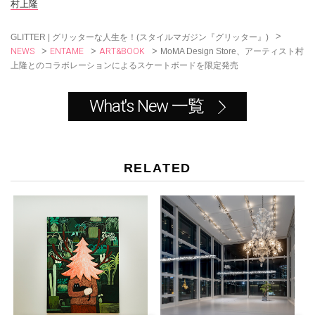
o
村上隆
k
>
GLITTER | グリッターな人生を！(スタイルマガジン『グリッター』)
NEWS
ENTAME
ART&BOOK
>
>
>
MoMA Design Store、アーティスト村
上隆とのコラボレーションによるスケートボードを限定発売
What's New 一覧
RELATED