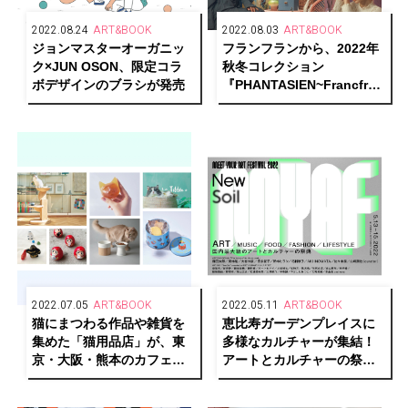
2022.08.24
ART&BOOK
2022.08.03
ART&BOOK
ジョンマスターオーガニッ
フランフランから、2022年
ク×JUN OSON、限定コラ
秋冬コレクション
ボデザインのブラシが発売
『PHANTASIEN~Francfranc
Shangri-la~』が登場
2022.07.05
ART&BOOK
2022.05.11
ART&BOOK
猫にまつわる作品や雑貨を
恵比寿ガーデンプレイスに
集めた「猫用品店」が、東
多様なカルチャーが集結！
京・大阪・熊本のカフェ＆
アートとカルチャーの祭典
ブックス ビブリオテークで
「MEET YOUR ART
巡回開催
FESTIVAL 2022 ‘New