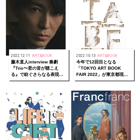
2022.12.11
ART&BOOK
2022.10.13
ART&BOOK
藤木直人interview 奏劇
今年で12回目となる
『Trio〜君の音が聴こえ
「TOKYO ART BOOK
る』で紡ぐさらなる表現の
FAIR 2022」が東京都現代
先ーーそして、普遍的な“輝
美術館で開催！
き”の源を語る