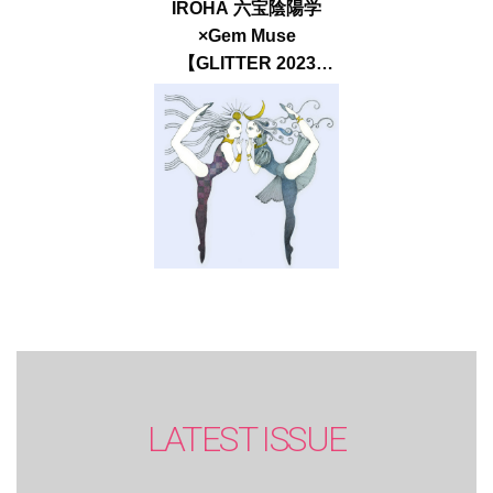
IROHA 六宝陰陽学
×Gem Muse
【GLITTER 2023
SUMMER issue】
LATEST ISSUE