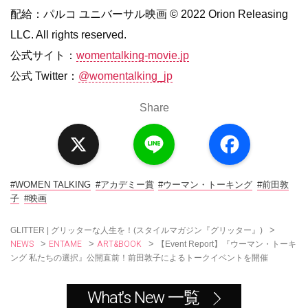
配給：パルコ ユニバーサル映画 © 2022 Orion Releasing
LLC. All rights reserved.
公式サイト：
womentalking-movie.jp
公式 Twitter：
@womentalking_jp
Share
X
L
F
i
a
n
c
e
e
b
o
#WOMEN TALKING
#アカデミー賞
#ウーマン・トーキング
#前田敦
o
子
#映画
k
>
GLITTER | グリッターな人生を！(スタイルマガジン『グリッター』)
NEWS
ENTAME
ART&BOOK
>
>
>
【Event Report】『ウーマン・トーキ
ング 私たちの選択』公開直前！前田敦子によるトークイベントを開催
What's New 一覧