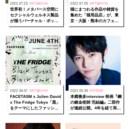
2022.07.25
ART&BOOK
2022.07.05
ART&BOOK
世界初！メタバース空間に
猫にまつわる作品や雑貨を
セクシャルウェルネス製品
集めた「猫用品店」が、東
が揃うバーチャル・ポップ
京・大阪・熊本のカフェ＆
アップストア
ブックス ビブリオテークで
「Lovehoney」が開催中
巡回開催
2022.06.01
ART&BOOK
2022.05.30
ENTAME
FACETASM x Julien David
本郷奏多interview 映画『鋼
x The Fridge Tokyo「黒」
の錬金術師 完結編』二部作
をテーマにしたファッショ
が連続公開。4年を経て再確
ン×アートイベントが開催中
認した本作の魅力と自身の
変化