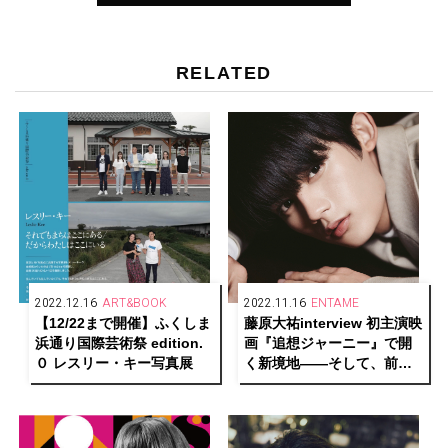
RELATED
2022.12.16
ART&BOOK
2022.11.16
ENTAME
【12/22まで開催】ふくしま
藤原大祐interview 初主演映
浜通り国際芸術祭 edition.
画『追想ジャーニー』で開
０ レスリー・キー写真展
く新境地――そして、前を
向き続けるエネルギーの源
に迫る