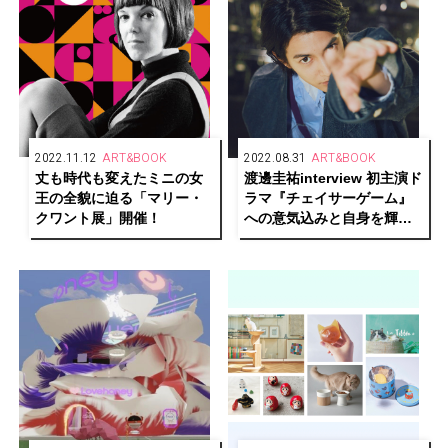
2022.11.12
ART&BOOK
2022.08.31
ART&BOOK
丈も時代も変えたミニの女
渡邊圭祐interview 初主演ド
王の全貌に迫る「マリー・
ラマ『チェイサーゲーム』
クワント展」開催！
への意気込みと自身を輝か
せるために欠かせない地元
愛を語る