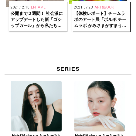
2021.12.10
ENTAME
2021.07.23
ART&BOOK
公開まで２週間！ 社会派に
【体験レポート】チームラ
アップデートした新「ゴシ
ボのアート展「ボルボ チー
ップガール」から私たちが
ムラボ かみさまがすまう
学ぶべきこと
森」佐賀・御船山楽園で開
催中！
SERIES
Hair&Make-up JunJunのト
Hair&Make-up JunJunのト