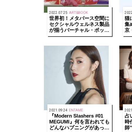
2022.07.25
ART&BOOK
2022
世界初！メタバース空間に
猫
セクシャルウェルネス製品
集
が揃うバーチャル・ポップ
京
アップストア
ブ
「Lovehoney」が開催中
で
2021.09.24
ENTAME
2021
『Modern Slashers #01
占
MEGUMI』何を言われても
時
どんなハプニングがあって
師