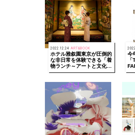
2022.12.24
ART&BOOK
2022
ホテル雅叙園東京が圧倒的
今
な非日常を体験できる「着
「T
物ランチ～アートと文化財
FA
見学～」開催
美