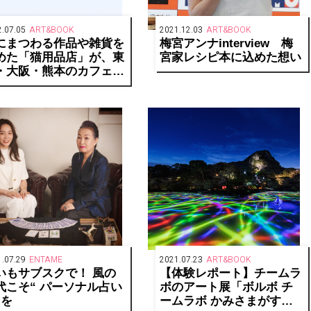
.07.05
ART&BOOK
2021.12.03
ART&BOOK
にまつわる作品や雑貨を
梅宮アンナinterview 梅
めた「猫用品店」が、東
宮家レシピ本に込めた想い
・大阪・熊本のカフェ＆
ックス ビブリオテーク
巡回開催
.07.29
ENTAME
2021.07.23
ART&BOOK
いもサブスクで！ 風の
【体験レポート】チームラ
代こそ“ パーソナル占い
ボのアート展「ボルボ チ
”を
ームラボ かみさまがすま