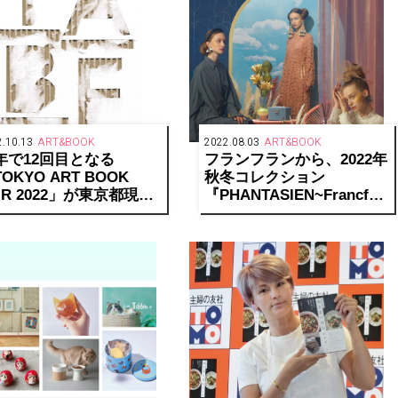
.10.13
ART&BOOK
2022.08.03
ART&BOOK
年で12回目となる
フランフランから、2022年
OKYO ART BOOK
秋冬コレクション
IR 2022」が東京都現代
『PHANTASIEN~Francfran
術館で開催！
Shangri-la~』が登場