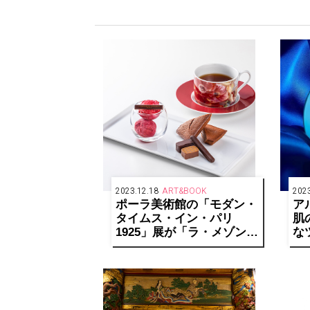
2023.12.18
ART&BOOK
2023
ポーラ美術館の「モダン・
ア
タイムス・イン・パリ
肌
1925」展が「ラ・メゾン・
な
デュ・ショコラ」とコラボ
ー
レーション！
ン