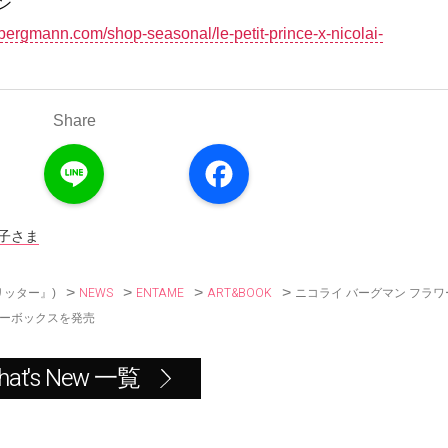
ン
ibergmann.com/shop-seasonal/le-petit-prince-x-nicolai-
Share
L
F
i
a
n
c
e
e
b
o
子さま
o
k
>
>
>
>
NEWS
ENTAME
ART&BOOK
ニコライ バーグマン フラワ
リッター』)
ワーボックスを発売
hat's New 一覧