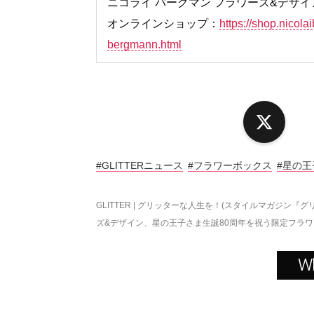
ニコライ バーグマン フラワーズ&デザイ
オンラインショップ：
https://shop.nicola
bergmann.html
X
#GLITTERニュース
#フラワーボックス
#星の王
GLITTER | グリッターな人生を！(スタイルマガジン『グ
ズ&デザイン、星の王子さま生誕80周年を祝う限定フラ
W