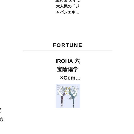
第10回 タイで
大人気の「ジ
ャパンエキス
ポタイラン
ド」とは？
Part.2
FORTUNE
IROHA 六
宝陰陽学
×Gem
Muse
【GLITTER
2023
費
SUMMER
issue】
め