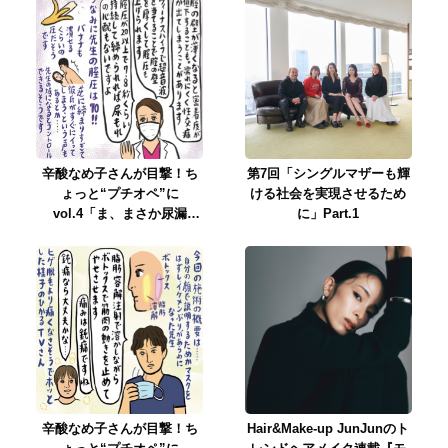
辛酸なめ子さんが目撃！ち
第7回「シングルマザーも輝
ょっと“プチオペ”に
ける社会を実現させるため
vol.4「ま、まさか尿漏
に」Part.1
れ？ 編集・Tが話題の施術
で羨望の膣圧高めな女
に！？」
辛酸なめ子さんが目撃！ち
Hair&Make-up JunJunのト