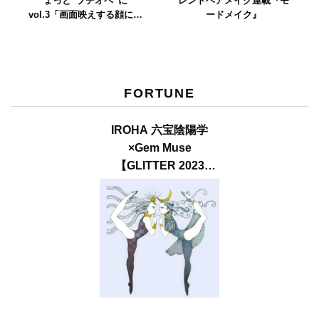
ょっと“プチオペ”に
レンドヘアメイク連載『モ
vol.3「画面映えする顔にな
ードメイク』
りたい！ そんなひかるTVさ
んの願いが叶います」
FORTUNE
IROHA 六宝陰陽学
×Gem Muse
【GLITTER 2023
SUMMER issue】