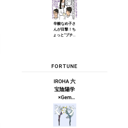
編集長、5本
×2=10本の糸を
こなす♡」
辛酸なめ子さ
んが目撃！ち
ょっと“プチオ
ペ”に vol.1「注
入のカリス
マ！ あおい先
生の極上ヒア
ルロン酸注
FORTUNE
入」
IROHA 六
宝陰陽学
×Gem
Muse
【GLITTER
2023