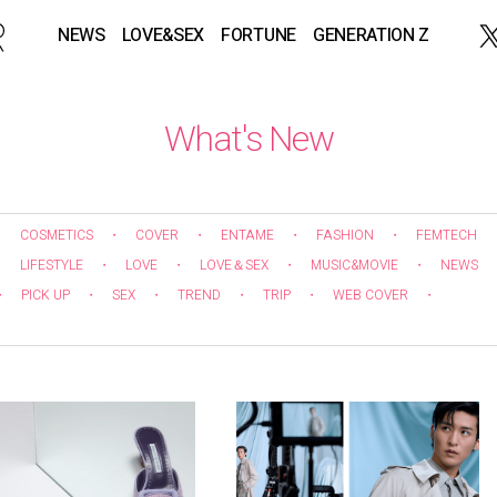
NEWS
LOVE&SEX
FORTUNE
GENERATION Z
What's New
・
COSMETICS
・
COVER
・
ENTAME
・
FASHION
・
FEMTECH
・
LIFESTYLE
・
LOVE
・
LOVE＆SEX
・
MUSIC&MOVIE
・
NEWS
・
PICK UP
・
SEX
・
TREND
・
TRIP
・
WEB COVER
・