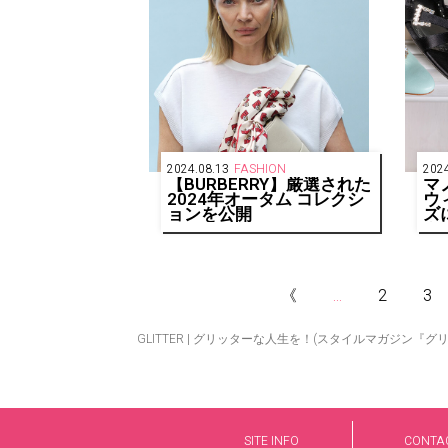
2024.08.13
FASHION
2024
【BURBERRY】厳選された
マ
2024年オータム コレクシ
ウ
ョンを公開
ズ
き
ギ
《
...
2
3
GLITTER | グリッターな人生を！(スタイルマガジン『グ
SITE INFO
CONTA