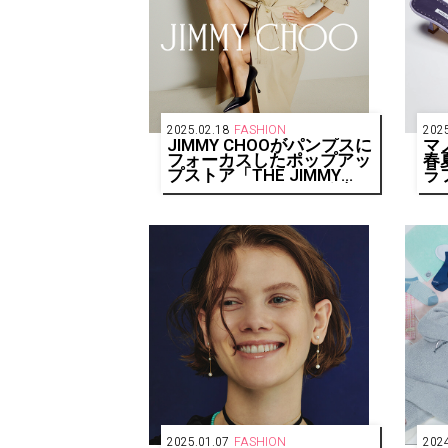
2025.02.18
FASHION
2025
JIMMY CHOOがパンプスに
マ
フォーカスしたポップアッ
春
プストア「THE JIMMY
ラ
CHOO DROP HEEL」を伊
勢丹新宿店本館にて開催
2025.01.07
FASHION
2024