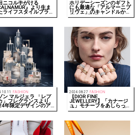
田ニコル手がける
ホリデーシーズンのギフト
CALNAMUR』より生ま
にも最適な「アルマーニプ
たライフスタイルブラン
リヴェ」のキャンドルから
CALNaNa. (カルナ
新3種が登場
)』がセブン-イレブン・
フトにて新たなラインナ
プを展開
.10.11
FASHION
2024.08.27
FASHION
ゾン マルジェラ 「レプ
【DIOR FINE
カ」フレグランスより、
JEWELLERY】「カナージ
024年限定デザインのア
ュ」モチーフをあしらった
ベントカレンダーとキャ
「マイ ディオール」が登
ドルを発売
場