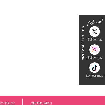
GLITTER OFFICIAL SNS
@glittermag
@glittermag
@glitter_mag_t
ACY POLICY
GLITTER JAPAN