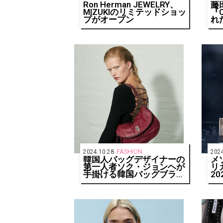
Ron Herman JEWELRY、
藤
MIZUKIのリミテッドショッ
『
プがオープン
れ
ド『
ナ
ロ
ッ
2024.10.28
FASHION
2024
韓国人バッグデザイナーの
メ
第一人者ソク・ジョンヘが
リ
手掛ける韓国バッグブラン
2
ド「vunque（ブンク）」
ド
ン