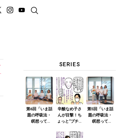
SERIES
・
・
第6回「いま話
辛酸なめ子さ
第5回「いま話
題の呼吸法・
んが目撃！ち
題の呼吸法・
瞑想って
ょっと“プチオ
瞑想って
何？」Part.2
ペ”に vol.2「我
何？」Part.1
らの愛すべき