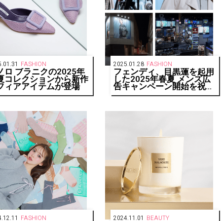
.01.31
FASHION
2025.01.28
FASHION
ノロ ブラニクの2025年
フェンディ、目黒蓮を起用
夏コレクションから新作
した2025年春夏 メンズ広
フィアアイテムが登場
告キャンペーン開始を祝し
て、バックステージスペシ
ャル動画を期間限定で公開
.12.11
FASHION
2024.11.01
BEAUTY