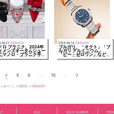
.06.21
FASHION
2024.06.14
FASHION
ノロ ブラニク、2024年
ブルガリ、「オクト」「ブ
ィメンズオータムシュー
ルガリ アルミニウム」
にマノロ・ブラニク手描
「ビー・ゼロワン」など父
プリントで彩られたハン
の日の厳選されたギフト
シも登場
4
5
6
...
10
...
》
>
>
FASHION
リッター』)
NEWS
CT
SNS
BACK NUMBER
PRIV