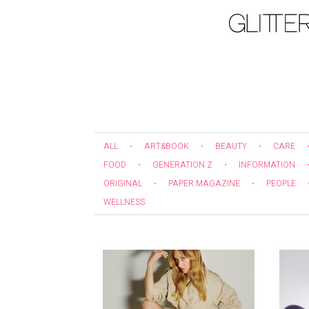
ALL
・
ART&BOOK
・
BEAUTY
・
CARE
FOOD
・
GENERATION Z
・
INFORMATION
ORIGINAL
・
PAPER MAGAZINE
・
PEOPLE
WELLNESS