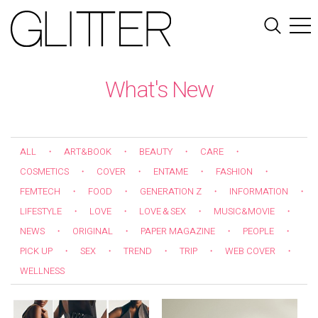
What's New
ALL
ART&BOOK
BEAUTY
CARE
・
・
・
・
COSMETICS
COVER
ENTAME
FASHION
・
・
・
・
FEMTECH
FOOD
GENERATION Z
INFORMATION
・
・
・
・
LIFESTYLE
LOVE
LOVE＆SEX
MUSIC&MOVIE
・
・
・
・
NEWS
ORIGINAL
PAPER MAGAZINE
PEOPLE
・
・
・
・
PICK UP
SEX
TREND
TRIP
WEB COVER
・
・
・
・
・
WELLNESS