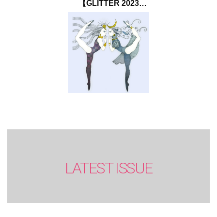
【GLITTER 2023
SUMMER issue】
LATEST ISSUE