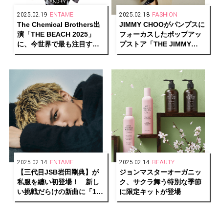
2025.02.19
ENTAME
2025.02.18
FASHION
The Chemical Brothers出
JIMMY CHOOがパンプスに
演「THE BEACH 2025」
フォーカスしたポップアッ
に、今世界で最も注目すべ
プストア「THE JIMMY
きテクノアーティストSara
CHOO DROP HEEL」を伊
Landryが初来日出演
勢丹新宿店本館にて開催
2025.02.14
ENTAME
2025.02.14
BEAUTY
【三代目JSB岩田剛典】が
ジョンマスターオーガニッ
私服を纏い初登場！ 新し
ク、サクラ舞う特別な季節
い挑戦だらけの新曲に「1年
に限定キットが登場
生になった気分」