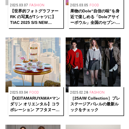
2025.03.07
FASHION
2025.03.05
FOOD
【世界的フォトグラファー
果物のDole“自信の味”を身
RK の写真がTシャツに】
近で楽しめる「Doleアサイ
TIAC 2025 S/S NEW
ーボウル」全国のセブン-イ
COLLECTION
レブン先行で数量限定発売
が順次スタート
2025.03.04
FOOD
2025.02.28
FASHION
【KEITAMARUYAMA×マン
［25A/W Collection］プレ
ダリン オリエンタル】コラ
ステージアパレルの最新ル
ボレーション アフタヌーン
ックをチェック
ティーが期間限定で登場