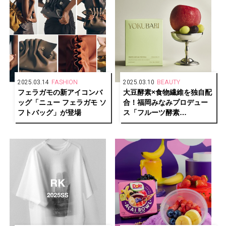
2025.03.14
FASHION
2025.03.10
BEAUTY
フェラガモの新アイコンバ
大豆酵素×食物繊維を独自配
ッグ「ニュー フェラガモ ソ
合！福岡みなみプロデュー
フトバッグ」が登場
ス「フルーツ酵素
YOKUBARI」がリニューア
ル新発売