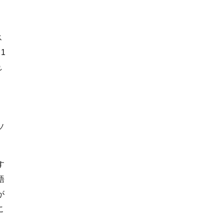
ス
1
れ
ソ
す
語
が
こ