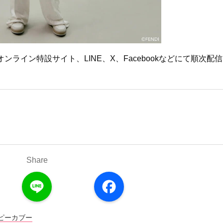
ライン特設サイト、LINE、X、Facebookなどにて順次配信
Share
L
F
i
a
n
c
e
e
b
o
ピーカブー