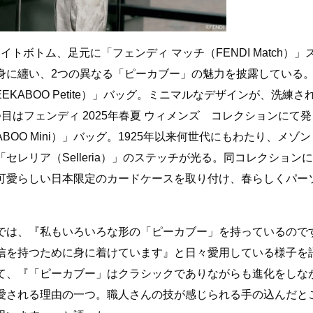
トボトム、足元に「フェンディ マッチ（FENDI Match）」
身に纏い、2つの異なる「ピーカブー」の魅力を披露している。
KABOO Petite）」バッグ。ミニマルなデザインが、洗練さ
目はフェンディ 2025年春夏 ウィメンズ コレクションにて発
BOO Mini）」バッグ。1925年以来何世代にもわたり、メゾン
レリア（Selleria）」のステッチが光る。同コレクションに
可愛らしい日本限定のカードケースを取り付け、春らしくパー
。
では、『私もいろいろな形の「ピーカブー」を持っているので
信を持つために身に着けています』と日々愛用している様子を
て、『「ピーカブー」はクラシックでありながらも進化をしな
愛される理由の一つ。職人さんの技が感じられる手の込んだと