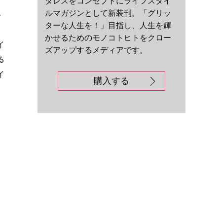
ダレスをコンセプトにライフスタイ
ルマガジンとして新装刊。「グリッ
ル
ターな人生を！」目指し、人生を輝
る
かせるためのモノコトヒトをクロー
イ
ズアップするメディアです。
る
イ
購入する