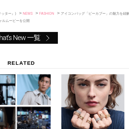
o
k
>
>
>
NEWS
FASHION
アイコンバッグ「ピーカブー」の魅力を紐
リッター』)
ャルムービーを公開
hat's New 一覧
RELATED