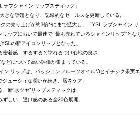
L ラブシャイン リップスティック」
Vでも大きな話題となり、記録的なセールスを更新している。
の売り上げが約3倍*¹にまで拡大し、「YSL ラブシャイン リ
ンリップにおいて最速で “最も売れているシャインリップ”とな
たYSLの新アイコンリップとなった。
る密着感、するすると塗れるつけ心地の良さ、
”などについて高い評価が集まっている。
イン リップは、パッションフルーツオイル*3とイチジク果実エ
ラでジューシィな潤いが続き、唇をケア。
、新“水ツヤ”リップスティックは、
みずしい、透け感のある全20色展開。