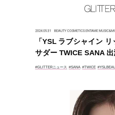
2024.05.31
BEAUTY
COSMETICS
ENTAME
MUSIC&MO
「YSL ラブシャイン 
サダー TWICE SANA
#GLITTERニュース
#SANA
#TWICE
#YSLBEA