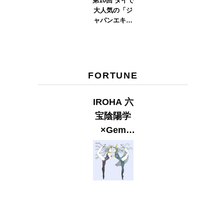
第10回 タイで
大人気の「ジ
ャパンエキス
ポタイラン
ド」とは？
Part.2
FORTUNE
IROHA 六
宝陰陽学
×Gem
Muse
【GLITTER
2023
SUMMER
issue】