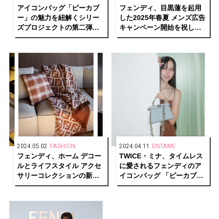
アイコンバッグ「ピーカブ
フェンディ、目黒蓮を起用
ー」の魅力を紐解くシリー
した2025年春夏 メンズ広告
ズプロジェクトの第二弾
キャンペーン開始を祝し
MINAを起用したスペシャル
て、バックステージスペシ
ムービーを公開
ャル動画を期間限定で公開
2024.05.02
FASHION
2024.04.11
ENTAME
フェンディ、ホーム デコー
TWICE・ミナ、タイムレス
ルとライフスタイル アクセ
に愛されるフェンディのア
サリーコレクションの新作
イコンバッグ 「ピーカブ
を発表
ー」キャンペーンを祝福