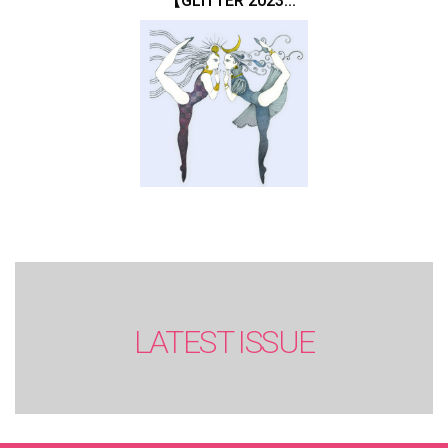
【GLITTER 2023
SUMMER issue】
LATEST ISSUE