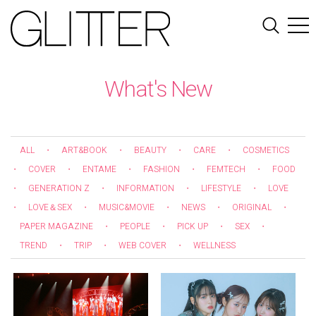
What's New
ALL
・
ART&BOOK
・
BEAUTY
・
CARE
・
COSMETICS
・
COVER
・
ENTAME
・
FASHION
・
FEMTECH
・
FOOD
・
GENERATION Z
・
INFORMATION
・
LIFESTYLE
・
LOVE
・
LOVE＆SEX
・
MUSIC&MOVIE
・
NEWS
・
ORIGINAL
・
PAPER MAGAZINE
・
PEOPLE
・
PICK UP
・
SEX
・
TREND
・
TRIP
・
WEB COVER
・
WELLNESS