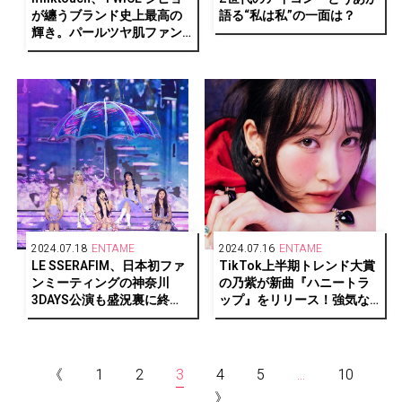
が纏うブランド史上最高の
語る“私は私”の一面は？
輝き。パールツヤ肌ファン
デ誕生
2024.07.18
ENTAME
2024.07.16
ENTAME
LE SSERAFIM、日本初ファ
TikTok上半期トレンド大賞
ンミーティングの神奈川
の乃紫が新曲『ハニートラ
3DAYS公演も盛況裏に終
ップ』をリリース！強気な
了！ …兵庫、愛知、神奈川
女の子を描く彼女の根源と
公演を終え、ファイナル福
想いとは
岡2DAYS公演へ！
《
1
2
3
4
5
...
10
...
》