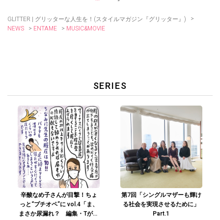
>
GLITTER | グリッターな人生を！(スタイルマガジン『グリッター』)
>
>
MUSIC&MOVIE
NEWS
ENTAME
SERIES
辛酸なめ子さんが目撃！ちょ
第7回「シングルマザーも輝け
っと“プチオペ”に vol.4「ま、
る社会を実現させるために」
まさか尿漏れ？ 編集・Tが話
Part.1