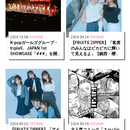
2024.10.08
ENTAME
2024.09.24
ENTAME
K-popガールズグループ・
【FRUITS ZIPPER】「客席
tripleS、JAPAN 1st
のみんなはピカピカに輝い
SHOWCASE「###」を開
て見えるよ」【鎮西・櫻
催！メンバー24人完全体の
井・仲川編】
ステージで観客を魅了
2024.09.20
ENTAME
2024.09.19
ENTAME
【FRUITS ZIPPER】「アイ
大人気コミック「スーパー