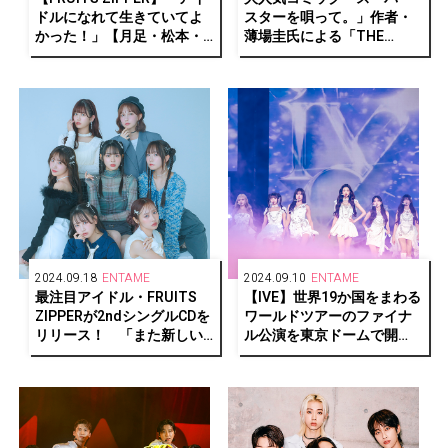
ドルになれて生きていてよ
スターを唄って。」作者・
かった！」【月足・松本・
薄場圭氏による「THE
早瀬・真中編】
HOPE 2024」出演アーティ
ストキービジュアルが公開
2024.09.18
ENTAME
2024.09.10
ENTAME
最注目アイドル・FRUITS
【IVE】世界19か国をまわる
ZIPPERが2ndシングルCDを
ワールドツアーのファイナ
リリース！ 「また新しい
ル公演を東京ドームで開
形の自己肯定ソングです」
催！全席ソールドアウト！
全2公演で95,800人動員！