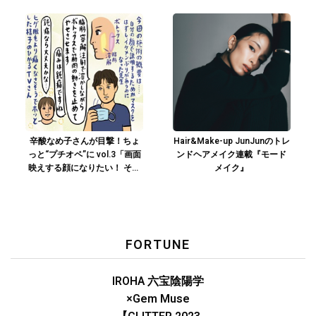
題の施術で羨望の膣圧高めな
女に！？」
辛酸なめ子さんが目撃！ちょ
Hair&Make-up JunJunのトレ
っと“プチオペ”に vol.3「画面
ンドヘアメイク連載『モード
映えする顔になりたい！ そん
メイク』
なひかるTVさんの願いが叶い
ます」
FORTUNE
IROHA 六宝陰陽学
×Gem Muse