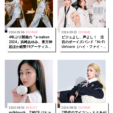
2024.09.06
ENTAME
2024.09.02
ENTAME
4年ぶり開催の「a-nation
ビジュよし、声よし！ 注
2024」浜崎あゆみ、東方神
目のボーイズバンド「Hi-Fi
起ほか総勢19アーティスト
Un!corn（ハイ・ファイ・
の 競演と多彩なサプライズ
ユニコーン）」がカバーに
で5万人が熱狂、2024年の
登場。
夏を豪華絢爛に締めくくる
2024.08.30
BEAUTY
2024.08.02
ENTAME
milktouch、TWICE ジヒョ
Z世代のアイコン・とうあが