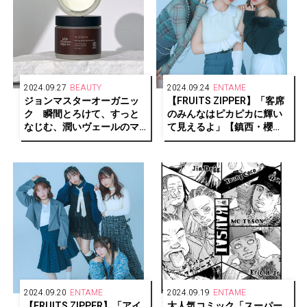
2024.09.27
BEAUTY
2024.09.24
ENTAME
ジョンマスターオーガニッ
【FRUITS ZIPPER】「客席
ク 瞬間とろけて、すっと
のみんなはピカピカに輝い
なじむ、潤いヴェールのマ
て見えるよ」【鎮西・櫻
ルチバームが登場
井・仲川編】
2024.09.20
ENTAME
2024.09.19
ENTAME
【FRUITS ZIPPER】「アイ
大人気コミック「スーパー