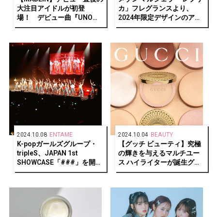
大注目アイドルが初登
カ」フレグランスより、
場！ デビュー曲『UNO』
2024年限定デザインのアド
は「私たちだけの感情と表
ベントカレンダーとキャン
現を込めた曲」
ドルを発売
2024.10.08
ENTAME
2024.10.04
BEAUTY
K-popガールズグループ・
【グッチ ビューティ】究極
tripleS、JAPAN 1st
の輝きを与えるマルチユー
SHOWCASE「###」を開
ス ハイライターが誕生グッ
催！メンバー24人完全体の
チ グロウ ハイライター
ステージで観客を魅了