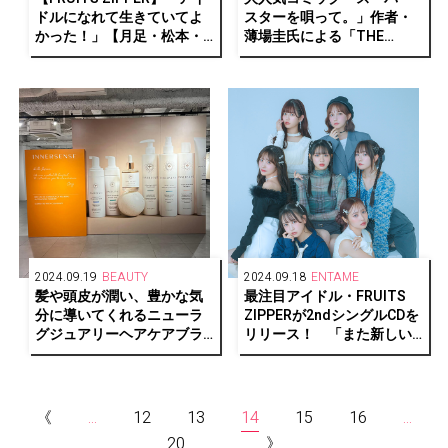
ドルになれて生きていてよ
スターを唄って。」作者・
かった！」【月足・松本・
薄場圭氏による「THE
早瀬・真中編】
HOPE 2024」出演アーティ
ストキービジュアルが公開
2024.09.19
BEAUTY
2024.09.18
ENTAME
髪や頭皮が潤い、豊かな気
最注目アイドル・FRUITS
分に導いてくれるニューラ
ZIPPERが2ndシングルCDを
グジュアリーヘアケアブラ
リリース！ 「また新しい
ンド「INNERSENSE」が待
形の自己肯定ソングです」
望の日本デビュー
《
...
12
13
14
15
16
...
20
...
》