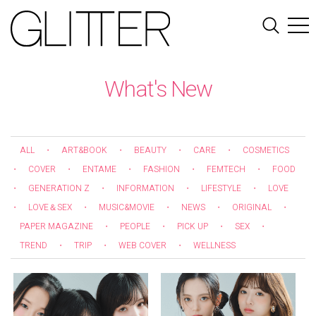
What's New
ALL
・
ART&BOOK
・
BEAUTY
・
CARE
・
COSMETICS
・
COVER
・
ENTAME
・
FASHION
・
FEMTECH
・
FOOD
・
GENERATION Z
・
INFORMATION
・
LIFESTYLE
・
LOVE
・
LOVE＆SEX
・
MUSIC&MOVIE
・
NEWS
・
ORIGINAL
・
PAPER MAGAZINE
・
PEOPLE
・
PICK UP
・
SEX
・
TREND
・
TRIP
・
WEB COVER
・
WELLNESS