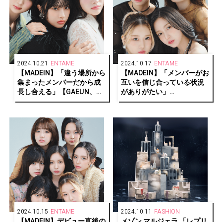
2024.10.21
ENTAME
2024.10.17
ENTAME
【MADEIN】「違う場所から
【MADEIN】「メンバーがお
集まったメンバーだから成
互いを信じ合っている状況
長し合える」【GAEUN、
がありがたい」
SERINA、NAGOMI編】
【MASHIRO、YESEO、
MiU、SUHYE編】
2024.10.15
ENTAME
2024.10.11
FASHION
【MADEIN】デビュー直後の
メゾン マルジェラ 「レプリ