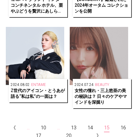
コンチネンタル ホテル、栗
2024年オータム コレクショ
やぶどうを贅沢にあしら
ンを公開
い“秋”を表現した大人の“秋
パフェ”登場
2024.08.02
ENTAME
2024.07.24
BEAUTY
Z世代のアイコン・とうあが
女性の憧れ・三上悠亜の美
語る“私は私”の一面は？
の秘訣は？ 日々のケアやマ
インドを深掘り
《
...
10
...
13
14
15
16
17
...
20
...
》