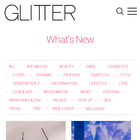
What's New
ALL
・
ART&BOOK
・
BEAUTY
・
CARE
・
COSMETICS
・
COVER
・
ENTAME
・
FASHION
・
FEMTECH
・
FOOD
・
GENERATION Z
・
INFORMATION
・
LIFESTYLE
・
LOVE
・
LOVE＆SEX
・
MUSIC&MOVIE
・
NEWS
・
ORIGINAL
・
PAPER MAGAZINE
・
PEOPLE
・
PICK UP
・
SEX
・
TREND
・
TRIP
・
WEB COVER
・
WELLNESS