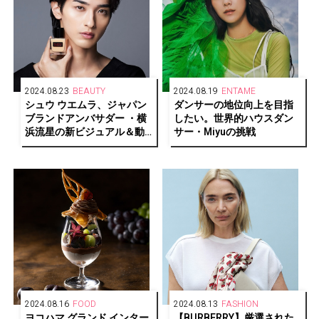
2024.08.23
BEAUTY
2024.08.19
ENTAME
シュウ ウエムラ、ジャパン
ダンサーの地位向上を目指
ブランドアンバサダー ・横
したい。世界的ハウスダン
浜流星の新ビジュアル＆動
サー・Miyuの挑戦
画公開
2024.08.16
FOOD
2024.08.13
FASHION
ヨコハマ グランド インター
【BURBERRY】厳選された