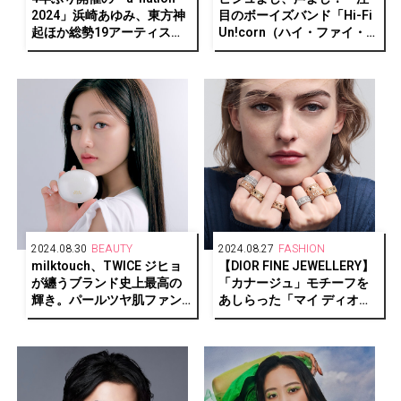
2024」浜崎あゆみ、東方神
目のボーイズバンド「Hi-Fi
起ほか総勢19アーティスト
Un!corn（ハイ・ファイ・
の 競演と多彩なサプライズ
ユニコーン）」がカバーに
で5万人が熱狂、2024年の
登場。
夏を豪華絢爛に締めくくる
2024.08.30
BEAUTY
2024.08.27
FASHION
milktouch、TWICE ジヒョ
【DIOR FINE JEWELLERY】
が纏うブランド史上最高の
「カナージュ」モチーフを
輝き。パールツヤ肌ファン
あしらった「マイ ディオー
デ誕生
ル」が登場