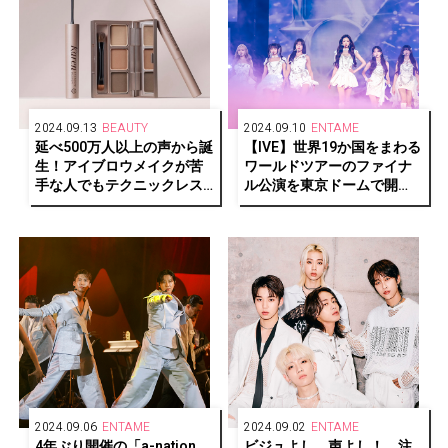
2024.09.13
BEAUTY
2024.09.10
ENTAME
延べ500万人以上の声から誕
【IVE】世界19か国をまわる
生！アイブロウメイクが苦
ワールドツアーのファイナ
手な人でもテクニックレス
ル公演を東京ドームで開
で仕上げられるatelier
催！全席ソールドアウト！
harukaのペンシル販売数が
全2公演で95,800人動員！
累計2万本を突破
2024.09.06
ENTAME
2024.09.02
ENTAME
4年ぶり開催の「a-nation
ビジュよし、声よし！ 注