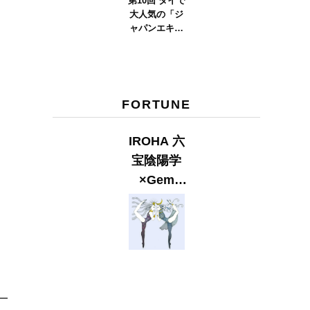
第10回 タイで
大人気の「ジ
ャパンエキス
ポタイラン
ド」とは？
Part.2
FORTUNE
IROHA 六
宝陰陽学
×Gem
Muse
【GLITTER
2023
SUMMER
issue】