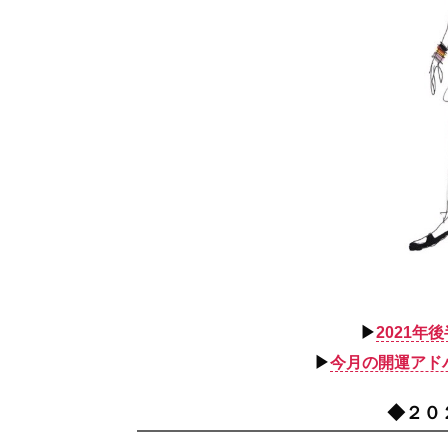
▶︎
2021
▶︎
今月の開運アド
◆２０