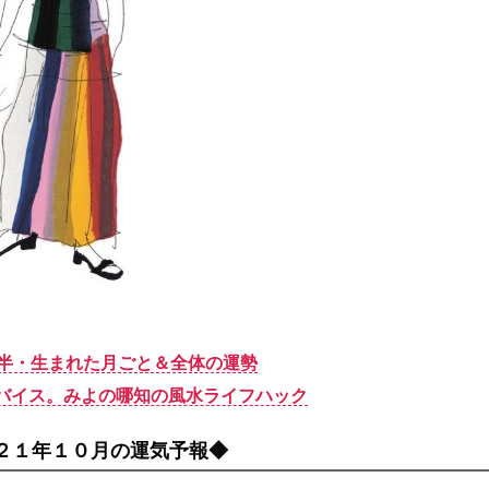
年後半・生まれた月ごと＆全体の運勢
バイス。みよの哪知の風水ライフハック
２１年１０月の運気予報◆