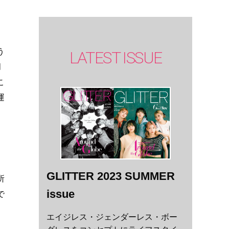
、
LATEST ISSUE
う
月
こ
運
GLITTER 2023 SUMMER
所
issue
で
エイジレス・ジェンダーレス・ボー