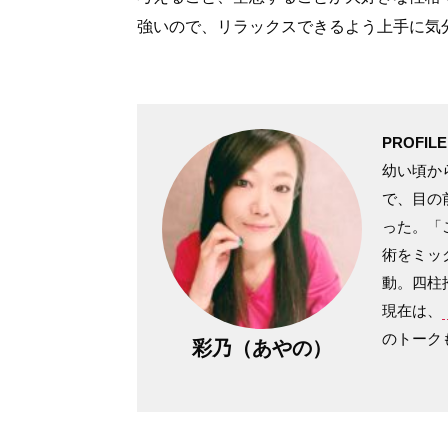
強いので、リラックスできるよう上手に気
PROFILE
幼い頃か
で、目の
った。「
術をミッ
動。四柱
現在は、
のトーク
彩乃（あやの）