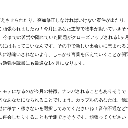
変えさせられたり、突如修正しなければいけない案件が出たり
く頑張られましたね！今月はあなた主導で物事が動いていきそ
徴。今までの苦労や隠れていた問題がクローズアップされる1ヶ
のにはもってこいなんです。その中で新しい出会いに恵まれる
人に勘違いされないよう、しっかり言葉を伝えていくことが開
お勉強や読書にも最適な1ヶ月になります。
テモテになるのが今月の特徴。ナンパされることもありそうで
的なあなたになられることでしょう。カップルのあなたは、他
動に移す・移さないを選択してみてくださいね！音信不通など
に再会したりすることも予測できそうです。頑張ってください