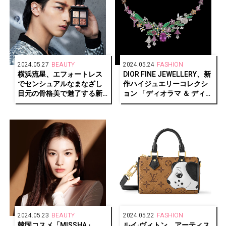
2024.05.27
BEAUTY
2024.05.24
FASHION
横浜流星、エフォートレス
DIOR FINE JEWELLERY、新
でセンシュアルなまなざし
作ハイジュエリーコレクシ
目元の骨格美で魅了する新
ョン 「ディオラマ ＆ ディオ
ビジュアル公開
リガミ」発表
2024.05.23
BEAUTY
2024.05.22
FASHION
韓国コスメ「MISSHA」
ルイ·ヴィトン、アーティス