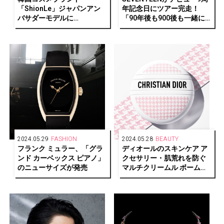
「ShionLe」ジャパンアン
年記念日にツアー完走！
バサダーモデルに
「90年後も900後も一緒に
「TREASURE」が就任
いましょう」4日間で約25万
人が熱狂
2024.05.29
FASHION
2024.05.28
BEAUTY
フランク ミュラー、「グラ
ディオールのスキンケア ア
ンド カーベックス ピアノ」
クセサリー・肌荒れを防ぐ
のニューサイズが発売
マルチクリームル ボームに
限定デザインが登場