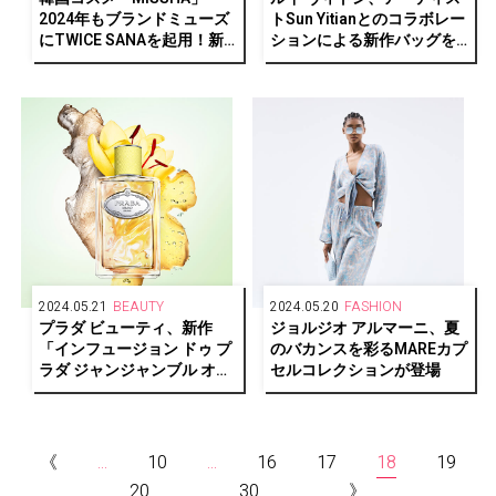
2024年もブランドミューズ
トSun Yitianとのコラボレー
にTWICE SANAを起用！新
ションによる新作バッグを
ビジュアルも公開
発売
2024.05.21
BEAUTY
2024.05.20
FASHION
プラダ ビューティ、新作
ジョルジオ アルマーニ、夏
「インフュージョン ドゥ プ
のバカンスを彩るMAREカプ
ラダ ジャンジャンブル オー
セルコレクションが登場
デパルファム」がセカンド
スキン フレグランス コレク
ションより登場
《
...
10
...
16
17
18
19
20
...
30
...
》