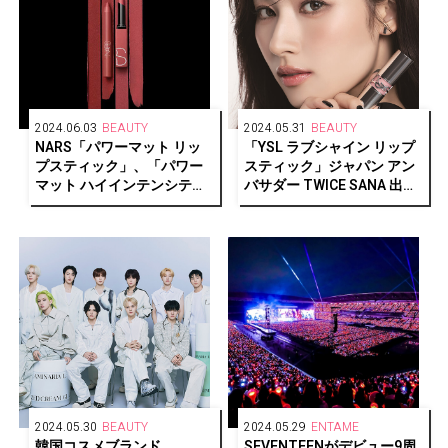
2024.06.03
BEAUTY
2024.05.31
BEAUTY
NARS「パワーマット リッ
「YSL ラブシャイン リップ
プスティック」、「パワー
スティック」ジャパン アン
マット ハイインテンシティ
バサダー TWICE SANA 出演
リップペンシル」に新色が
新CM公開！
登場
2024.05.30
BEAUTY
2024.05.29
ENTAME
韓国コスメブランド
SEVENTEENがデビュー9周