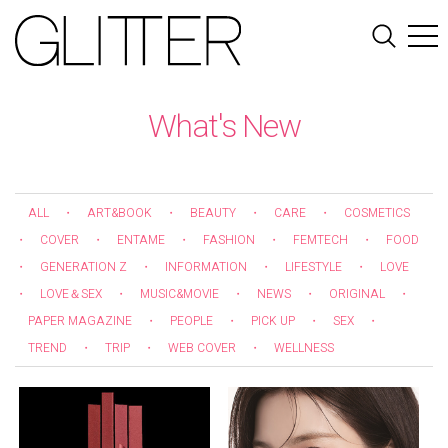
What's New
ALL
・
ART&BOOK
・
BEAUTY
・
CARE
・
COSMETICS
・
COVER
・
ENTAME
・
FASHION
・
FEMTECH
・
FOOD
・
GENERATION Z
・
INFORMATION
・
LIFESTYLE
・
LOVE
・
LOVE＆SEX
・
MUSIC&MOVIE
・
NEWS
・
ORIGINAL
・
PAPER MAGAZINE
・
PEOPLE
・
PICK UP
・
SEX
・
TREND
・
TRIP
・
WEB COVER
・
WELLNESS