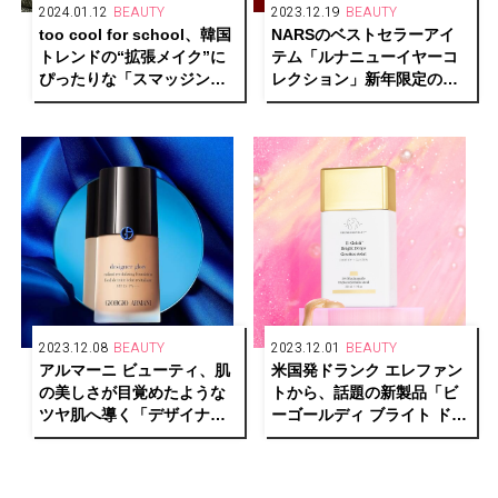
2024.01.12
BEAUTY
2023.12.19
BEAUTY
too cool for school、韓国
NARSのベストセラーアイ
トレンドの“拡張メイク”に
テム「ルナニューイヤーコ
ぴったりな「スマッジング
レクション」新年限定の赤
アンダーライナー」発売開
パッケージで発売
始
2023.12.08
BEAUTY
2023.12.01
BEAUTY
アルマーニ ビューティ、肌
米国発ドランク エレファン
の美しさが目覚めたような
トから、話題の新製品「ビ
ツヤ肌へ導く「デザイナー
ーゴールディ ブライト ドロ
グロー ファンデーション」
ップス」が発売
発売