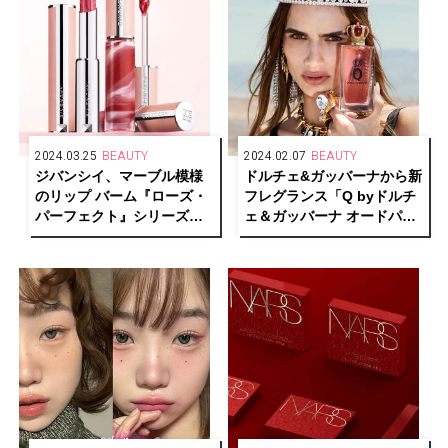
2024.03.25
BEAUTY
2024.02.07
BEAUTY
ジバンシイ、マーブル模様
ドルチェ&ガッバーナから新
のリップ バーム『ローズ・
フレグランス「Q byドルチ
パーフェクト』シリーズか
ェ＆ガッバーナ オードパル
ら春らしいブルーミングカ
ファム」が誕生
ラーの新色が登場