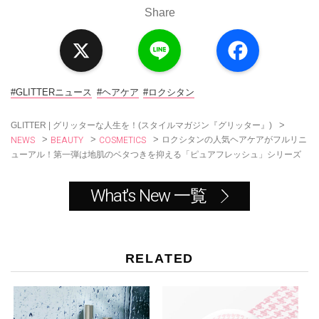
Share
X
L
F
i
a
n
c
e
e
b
o
#GLITTERニュース
#ヘアケア
#ロクシタン
o
k
>
GLITTER | グリッターな人生を！(スタイルマガジン『グリッター』)
NEWS
BEAUTY
COSMETICS
>
>
>
ロクシタンの人気ヘアケアがフルリニ
ューアル！第一弾は地肌のベタつきを抑える「ピュアフレッシュ」シリーズ
What's New 一覧
RELATED