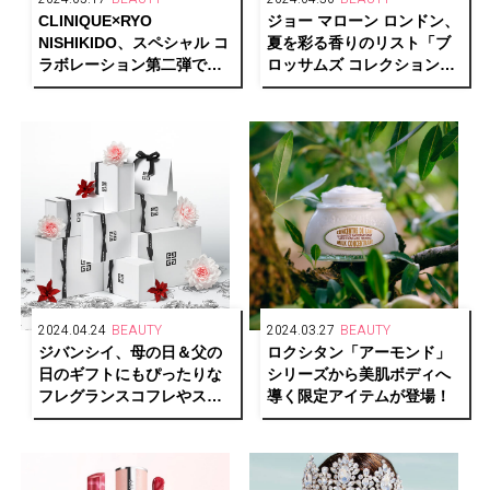
CLINIQUE×RYO
ジョー マローン ロンドン、
NISHIKIDO、スペシャル コ
夏を彩る香りのリスト「ブ
ラボレーション第二弾で新
ロッサムズ コレクション」
たなカード3種・デザインス
限定登場
テッカーが登場
2024.04.24
BEAUTY
2024.03.27
BEAUTY
ジバンシイ、母の日＆父の
ロクシタン「アーモンド」
日のギフトにもぴったりな
シリーズから美肌ボディへ
フレグランスコフレやスキ
導く限定アイテムが登場！
ンケアセットが限定登場