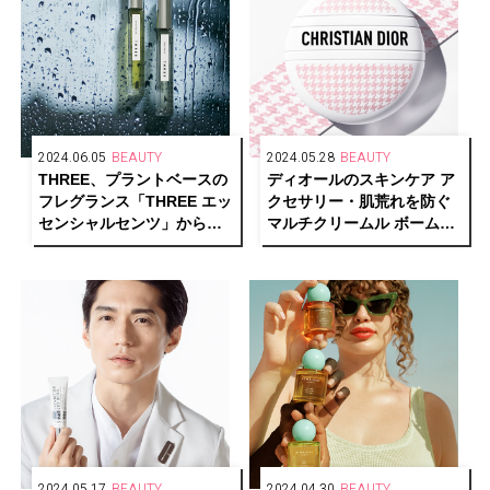
2024.06.05
BEAUTY
2024.05.28
BEAUTY
THREE、プラントベースの
ディオールのスキンケア ア
フレグランス「THREE エッ
クセサリー・肌荒れを防ぐ
センシャルセンツ」から、
マルチクリームル ボームに
「雨」をテーマにした2つの
限定デザインが登場
新しい香りが誕生
2024.05.17
BEAUTY
2024.04.30
BEAUTY