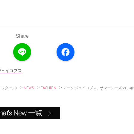
Share
L
F
i
a
n
c
e
e
b
o
ジェイコブス
o
k
>
>
>
NEWS
FASHION
マーク ジェイコブス、サマーシーズンに向
リッター』)
hat's New 一覧