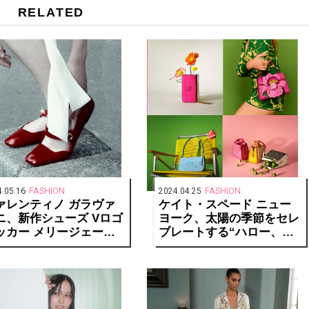
RELATED
.05.16
FASHION
2024.04.25
FASHION
ァレンティノ ガラヴァ
ケイト・スペード ニュー
ニ、新作シューズ Vロゴ
ヨーク、太陽の季節をセレ
ッカー メリージェーン
ブレートする“ハロー、サ
発売
マー！”コレクションを発
売