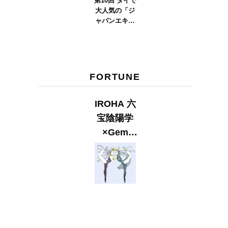
第10回 タイで
大人気の「ジ
ャパンエキス
ポタイラン
ド」とは？
Part.2
FORTUNE
IROHA 六
宝陰陽学
×Gem
Muse
【GLITTER
2023
SUMMER
issue】