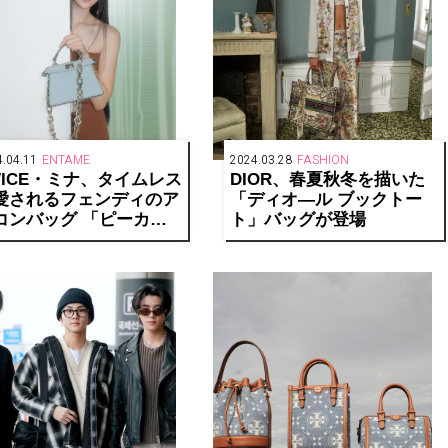
.04.11
ENTAME
2024.03.28
FASHION
WICE・ミナ、タイムレス
DIOR、春夏秋冬を描いた
愛されるフェンディのア
「ディオ―ル ブックトー
コンバッグ 「ピーカブ
ト」バッグが登場
」キャンペーンを祝福