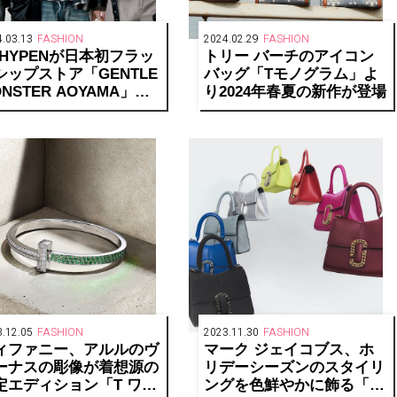
.03.13
FASHION
2024.02.29
FASHION
NHYPENが日本初フラッ
トリー バーチのアイコン
シップストア「GENTLE
バッグ「Tモノグラム」よ
NSTER AOYAMA」オ
り2024年春夏の新作が登場
プン記念に来日
.12.05
FASHION
2023.11.30
FASHION
ィファニー、アルルのヴ
マーク ジェイコブス、ホ
ーナスの彫像が着想源の
リデーシーズンのスタイリ
定エディション「T ワン
ングを色鮮やかに飾る「J