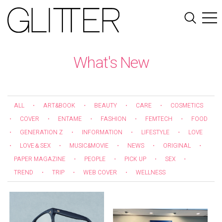
What's New
ALL
・
ART&BOOK
・
BEAUTY
・
CARE
・
COSMETICS
・
COVER
・
ENTAME
・
FASHION
・
FEMTECH
・
FOOD
・
GENERATION Z
・
INFORMATION
・
LIFESTYLE
・
LOVE
・
LOVE＆SEX
・
MUSIC&MOVIE
・
NEWS
・
ORIGINAL
・
PAPER MAGAZINE
・
PEOPLE
・
PICK UP
・
SEX
・
TREND
・
TRIP
・
WEB COVER
・
WELLNESS