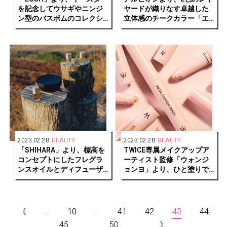
を記念してウサギやニンジ
ヤードが織りなす卓越した
ン型のバスボムのコレクシ
立体感のチークカラー「エ
ョンが発売中
クシア ブラッシュ デュオ」
が発売
2023.02.28
BEAUTY
2023.02.28
BEAUTY
「SHIHARA」より、標高を
TWICE専属メイクアップア
コンセプトにしたフレグラ
ーティスト監修「ウォンジ
ンスオイルとディフューザ
ョンヨ」より、ひと塗りで
ーが発売中
ぷっくり涙袋が叶う新作シ
ャドウペンシルが発売！
《
...
10
...
41
42
43
44
45
...
50
...
》