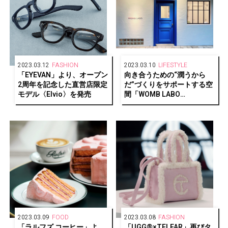
2023.03.12
FASHION
2023.03.10
LIFESTYLE
「EYEVAN」より、オープン
向き合うための“潤うから
2周年を記念した直営店限定
だ”づくりをサポートする空
モデル〈Elvio〉を発売
間「WOMB LABO
Daikanyama」がオープン
2023.03.09
FOOD
2023.03.08
FASHION
「ラルフズ コーヒー」よ
「UGG®︎×TELFAR」再びタ