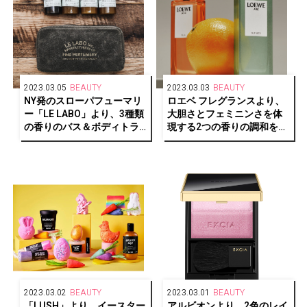
2023.03.05
BEAUTY
2023.03.03
BEAUTY
NY発のスローパフューマリ
ロエベ フレグランスより、
ー「LE LABO」より、3種類
大胆さとフェミニンさを体
の香りのバス＆ボディトラ
現する2つの香りの調和を楽
ベル セットが発売開始
しむ限定セットが発売
2023.03.02
BEAUTY
2023.03.01
BEAUTY
「LUSH」より、イースター
アルビオンより、2色のレイ