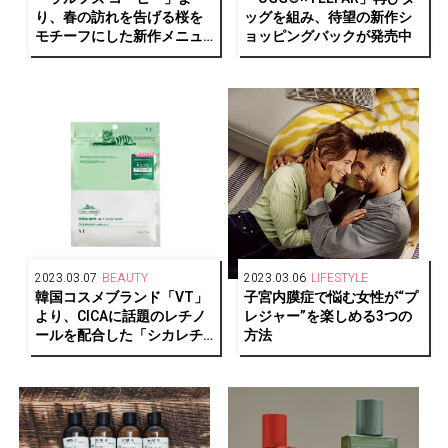
り、春の訪れを告げる桜を
ッグを組み、待望の新作シ
モチーフにした新作メニュ
ョッピングバックが発売中
ーが登場
2023.03.07
BEAUTY
2023.03.06
LIFESTYLE
韓国コスメブランド「VT」
子宮内膜症で悩む女性が“プ
より、CICAに話題のレチノ
レジャー”を楽しめる3つの
ールを配合した「シカレチA
方法
ライン」が新登場！