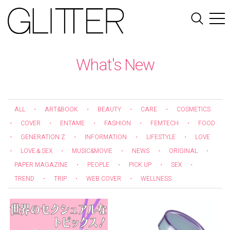
What's New
ALL
・
ART&BOOK
・
BEAUTY
・
CARE
・
COSMETICS
・
COVER
・
ENTAME
・
FASHION
・
FEMTECH
・
FOOD
・
GENERATION Z
・
INFORMATION
・
LIFESTYLE
・
LOVE
・
LOVE＆SEX
・
MUSIC&MOVIE
・
NEWS
・
ORIGINAL
・
PAPER MAGAZINE
・
PEOPLE
・
PICK UP
・
SEX
・
TREND
・
TRIP
・
WEB COVER
・
WELLNESS