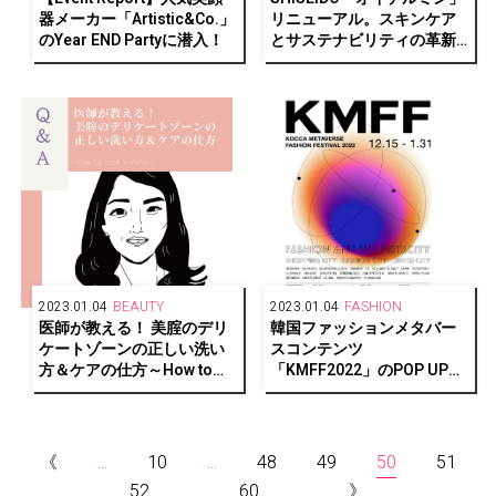
器メーカー「Artistic&Co.」
リニューアル。スキンケア
のYear END Partyに潜入！
とサステナビリティの革新
的技術を搭載！
2023.01.04
BEAUTY
2023.01.04
FASHION
医師が教える！ 美腟のデリ
韓国ファッションメタバー
ケートゾーンの正しい洗い
スコンテンツ
方＆ケアの仕方～How to
「KMFF2022」のPOP UP
treat V-chitsu～
STOREが阪急うめだ本店に
オープン
《
...
10
...
48
49
50
51
52
...
60
...
》