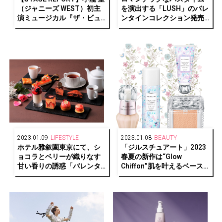
（ジャニーズ WEST）初主
を演出する「LUSH」のバレ
演ミュージカル『ザ・ビュ
ンタインコレクション発売
ーティフル・ゲーム』運命
中
に翻弄されながら戦ってい
く若者たちの鮮烈な物語
2023.01.09
LIFESTYLE
2023.01.08
BEAUTY
ホテル雅叙園東京にて、シ
「ジルスチュアート」2023
ョコラとベリーが織りなす
春夏の新作は“Glow
甘い香りの誘惑「バレンタ
Chiffon”肌を叶えるベース
インアフタヌーンティー」
メイクシリーズ
開催