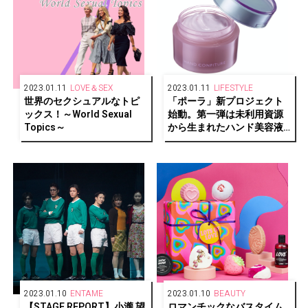
2023.01.11
LOVE＆SEX
2023.01.11
LIFESTYLE
世界のセクシュアルなトピ
「ポーラ」新プロジェクト
ックス！～World Sexual
始動。第一弾は未利用資源
Topics～
から生まれたハンド美容液
「ハンドコンフィチュー
ル」
2023.01.10
ENTAME
2023.01.10
BEAUTY
【STAGE REPORT】小瀧 望
ロマンチックなバスタイム