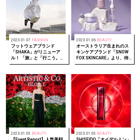
2023.01.07
FASHION
2023.01.06
BEAUTY
フットウェアブランド
オーストラリア生まれのス
「SHAKA」がリニューア
キンケアブランド「SNOW
ル！ 「旅」と「行こう。自
FOX SKINCARE」より、待
由だ。」を新テーマに据
望のナイトケアシリーズが
え、新作モデルも登場
登場
2023.01.05
BEAUTY
2023.01.05
BEAUTY
【Event Report】人気美顔
SHISEIDO「オイデルミン」