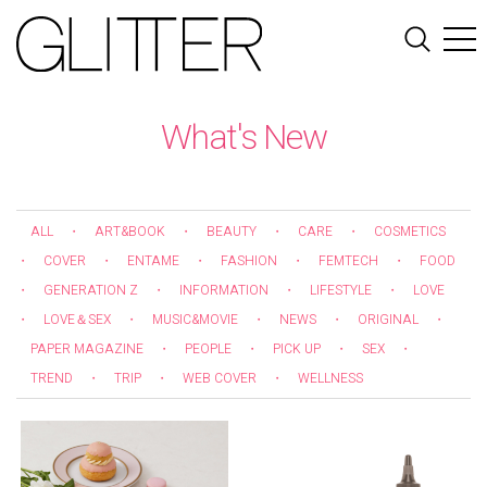
What's New
ALL
・
ART&BOOK
・
BEAUTY
・
CARE
・
COSMETICS
・
COVER
・
ENTAME
・
FASHION
・
FEMTECH
・
FOOD
・
GENERATION Z
・
INFORMATION
・
LIFESTYLE
・
LOVE
・
LOVE＆SEX
・
MUSIC&MOVIE
・
NEWS
・
ORIGINAL
・
PAPER MAGAZINE
・
PEOPLE
・
PICK UP
・
SEX
・
TREND
・
TRIP
・
WEB COVER
・
WELLNESS