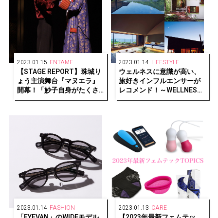
2023.01.15
ENTAME
2023.01.14
LIFESTYLE
【STAGE REPORT】珠城り
ウェルネスに意識が高い、
ょう主演舞台『マヌエラ』
旅好きインフルエンサーが
開幕！「妙子自身がたくさ
レコメンド！～WELLNESS
んの人と関わって成長して
PERSON SELECTIONS～
いく様を2時間15分の物語を
Part.1【GLITTER HOTELS
通してお伝えしていきた
AWARDS 2022 1/2】
い」
2023.01.14
FASHION
2023.01.13
CARE
「EYEVAN」のWIDEモデル
【2023年最新フェムテッ