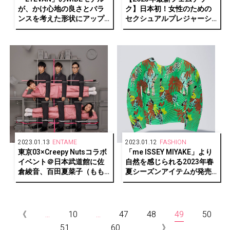
が、かけ心地の良さとバラ
ク】日本初！女性のための
ンスを考えた形状にアップ
セクシュアルプレジャーシ
デート！
ョップ『LOVE PIECE
CLUB』
2023.01.13
ENTAME
2023.01.12
FASHION
東京03×Creepy Nutsコラボ
「me ISSEY MIYAKE」より
イベント＠日本武道館に佐
自然を感じられる2023年春
倉綾音、百田夏菜子（もも
夏シーズンアイテムが発売
いろクローバーZ）、吉住の
中
ゲスト出演決定！
《
...
10
...
47
48
49
50
51
...
60
...
》