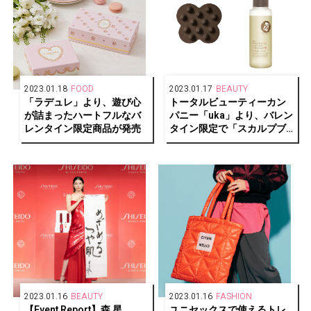
2023.01.18
FOOD
2023.01.17
BEAUTY
「ラデュレ」より、遊び心
トータルビューティーカン
が詰まったハートフルなバ
パニー「uka」より、バレン
レンタイン限定商品が発売
タイン限定で「スカルプブ
ラシ チョコレート ケンザ
ン」が登場
2023.01.16
BEAUTY
2023.01.16
FASHION
【Event Report】森 星
ユニセックスで使えるトレ