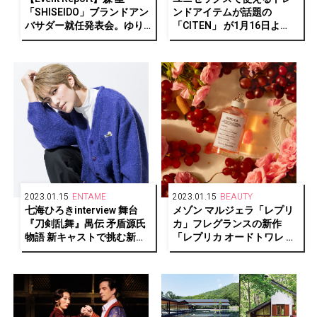
「SHISEIDO」ブランドアン
ンドアイテムが話題の
バサダー就任発表会。ゆり
「CITEN」 が1月16日よ
やんレトリィバァも特別出
り、代官山蔦屋書店にてポ
演！
ップアップを開催
2023.01.15
ENTAME
2023.01.15
BEAUTY
七海ひろきinterview 舞台
メゾン マルジェラ「レプリ
『刀剣乱舞』禺伝 矛盾源氏
カ」フレグランスの新作
物語 新キャストで挑む新た
「レプリカ オードトワレ オ
な刀ステ
ン ア デート」は夕暮れのエ
モーショナルな情景を彷彿
させる香り