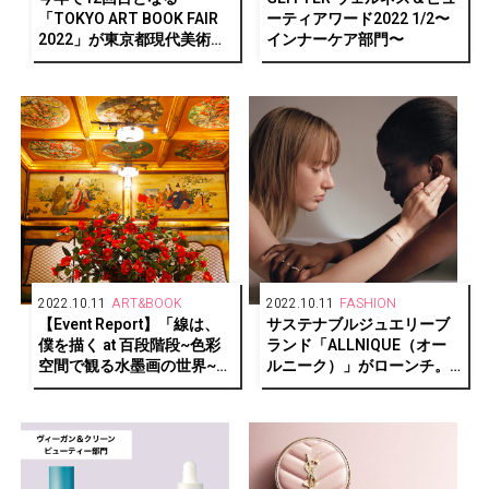
「TOKYO ART BOOK FAIR
ーティアワード2022 1/2〜
2022」が東京都現代美術館
インナーケア部門〜
で開催！
2022.10.11
ART&BOOK
2022.10.11
FASHION
【Event Report】「線は、
サステナブルジュエリーブ
僕を描く at 百段階段~色彩
ランド「ALLNIQUE（オー
空間で観る水墨画の世界~」
ルニーク）」がローンチ。
がホテル雅叙園東京にて開
古澤朋子、小林モー子、福
催中！
田麻琴とのコラボレーショ
ンも