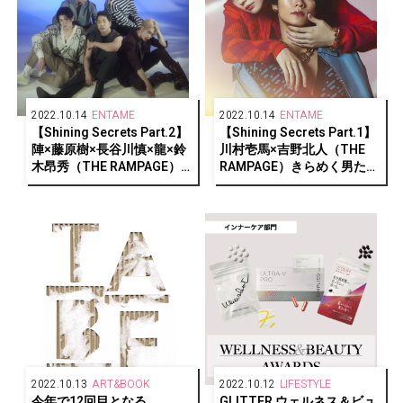
2022.10.14
ENTAME
2022.10.14
ENTAME
【Shining Secrets Part.2】
【Shining Secrets Part.1】
陣×藤原樹×長谷川慎×龍×鈴
川村壱馬×吉野北人（THE
木昂秀（THE RAMPAGE）
RAMPAGE）きらめく男たち
光を放ち続ける男たちの輝
の輝く秘密。
く秘密。
2022.10.13
ART&BOOK
2022.10.12
LIFESTYLE
今年で12回目となる
GLITTER ウェルネス＆ビュ