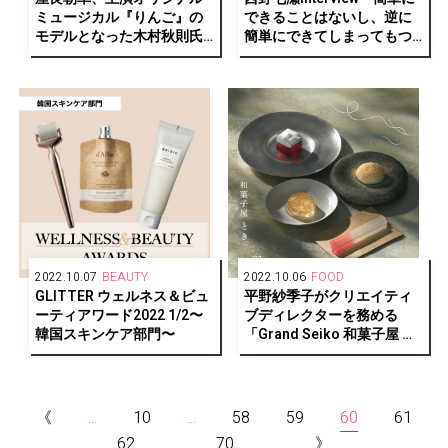
ミュージカル『りんご』の
できることはないし、逆に
モデルとなった木村秋則氏
簡単にできてしまってもつ
のりんご畑を訪問
まらない。追い込まれてい
る状況も嫌いじゃないんで
す」
2022.10.07
BEAUTY
2022.10.06
FOOD
GLITTER ウェルネス＆ビュ
平野紗季子がクリエイティ
ーティアワード2022 1/2〜
ブディレクターを務める
韓国スキンケア部門〜
「Grand Seiko 和菓⼦屋 と
き」が原宿に期間限定オー
プン
《
...
10
...
58
59
60
61
62
...
70
...
》