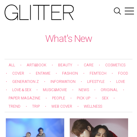
What's New
ALL
・
ART&BOOK
・
BEAUTY
・
CARE
・
COSMETICS
・
COVER
・
ENTAME
・
FASHION
・
FEMTECH
・
FOOD
・
GENERATION Z
・
INFORMATION
・
LIFESTYLE
・
LOVE
・
LOVE＆SEX
・
MUSIC&MOVIE
・
NEWS
・
ORIGINAL
・
PAPER MAGAZINE
・
PEOPLE
・
PICK UP
・
SEX
・
TREND
・
TRIP
・
WEB COVER
・
WELLNESS