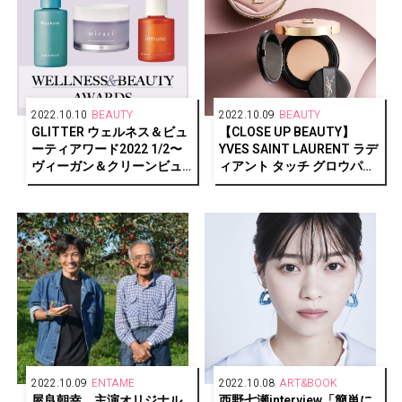
2022.10.10
BEAUTY
2022.10.09
BEAUTY
GLITTER ウェルネス＆ビュ
【CLOSE UP BEAUTY】
ーティアワード2022 1/2〜
YVES SAINT LAURENT ラデ
ヴィーガン＆クリーンビュ
ィアント タッチ グロウパク
ーティー部門〜
ト
2022.10.09
ENTAME
2022.10.08
ART&BOOK
屋良朝幸、主演オリジナル
西野七瀬interview「簡単に