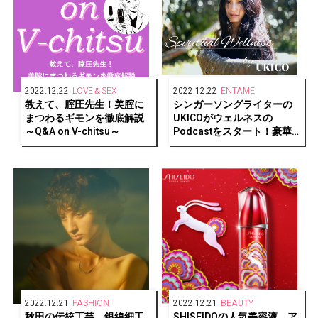
2022.12.22
LOVE＆SEX
2022.12.22
ENTAME
教えて、腟圧先生！美腟に
シンガーソングライターの
まつわるギモンを徹底解説
UKICOがウェルネスの
～Q&A on V-chitsu～
Podcastをスタート！豪華
ゲストも登場
2022.12.21
FASHION
2022.12.21
BEAUTY
秋田の伝統工芸、銀線細工
SHISEIDOの人気美容液、ア