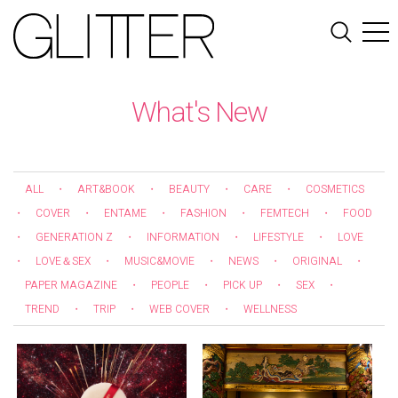
What's New
ALL
・
ART&BOOK
・
BEAUTY
・
CARE
・
COSMETICS
・
COVER
・
ENTAME
・
FASHION
・
FEMTECH
・
FOOD
・
GENERATION Z
・
INFORMATION
・
LIFESTYLE
・
LOVE
・
LOVE＆SEX
・
MUSIC&MOVIE
・
NEWS
・
ORIGINAL
・
PAPER MAGAZINE
・
PEOPLE
・
PICK UP
・
SEX
・
TREND
・
TRIP
・
WEB COVER
・
WELLNESS