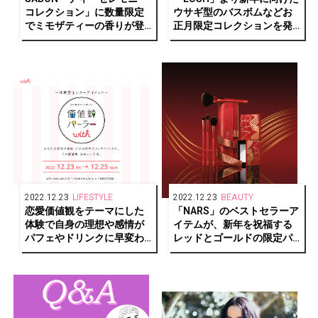
コレクション」に数量限定
ウサギ型のバスボムなどお
でミモザティーの香りが登
正月限定コレクションを発
場
売
2022.12.23
LIFESTYLE
2022.12.23
BEAUTY
恋愛価値観をテーマにした
「NARS」のベストセラーア
体験で自身の理想や感情が
イテムが、新年を祝福する
パフェやドリンクに早変わ
レッドとゴールドの限定パ
り!?『価値観パーラーwith』
ッケージで登場
期間限定オープン中！