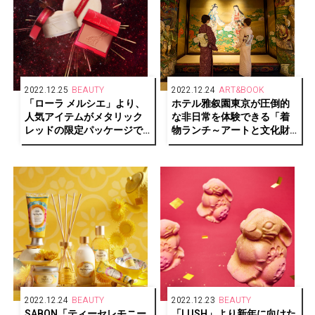
2022.12.25
BEAUTY
2022.12.24
ART&BOOK
「ローラ メルシエ」より、
ホテル雅叙園東京が圧倒的
人気アイテムがメタリック
な非日常を体験できる「着
レッドの限定パッケージで
物ランチ～アートと文化財
登場
見学～」開催
2022.12.24
BEAUTY
2022.12.23
BEAUTY
SABON「ティーセレモニー
「LUSH」より新年に向けた