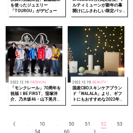
を使ったジュエリー
ルティミューンが新年の幕
「TOUROU」がデビュー
開けにふさわしい限定パッ
ケージで登場
2022.12.19
FASHION
2022.12.19
BEAUTY
「モンクレール」70周年を
国産CBDスキンケアブラン
祝福！BE:FIRST、窪塚洋
ド「WALALA」より、ギフ
介、乃木坂46・山下美月ら
トにもおすすめな2022年ホ
が渋谷のポップアップスト
リデーコフレが数量限定で
アに来場
発売中
《
...
10
...
50
51
52
53
54
...
60
...
》