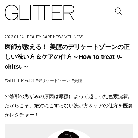
2023.01.04
BEAUTY
CARE
NEWS
WELLNESS
医師が教える！ 美腟のデリケートゾーンの正
しい洗い方＆ケアの仕方～How to treat V-
chitsu～
#GLITTER vol.3
#デリケートゾーン
#美腟
外陰部の黒ずみの原因は摩擦によ
っ
て起こ
っ
た色素沈着。
だからこそ、絶対にこすらない洗い方＆ケアの仕方を医師
がレクチャー！