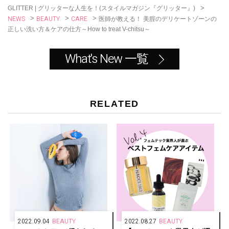
k
>
GLITTER | グリッターな人生を！(スタイルマガジン『グリッター』)
NEWS
BEAUTY
CARE
>
>
>
医師が教える！ 美腟のデリケートゾーンの
正しい洗い方＆ケアの仕方～How to treat V-chitsu～
What's New 一覧
RELATED
2022.09.04
BEAUTY
2022.08.27
BEAUTY