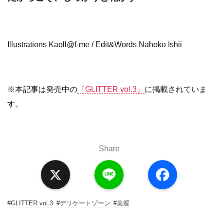
Illustrations Kaoll@f-me / Edit&Words Nahoko Ishii
※本記事は発売中の
『GLITTER vol.3』
に掲載されていま
す。
Share
X
L
F
i
a
n
c
e
e
b
o
#GLITTER vol.3
#デリケートゾーン
#美腟
o