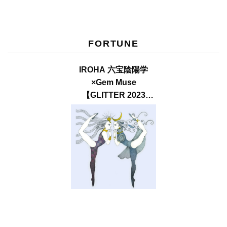
FORTUNE
IROHA 六宝陰陽学
×Gem Muse
【GLITTER 2023
SUMMER issue】