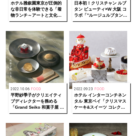
ホテル雅叙園東京が圧倒的
日本初！クリスチャン ルブ
な非日常を体験できる「着
タン ビューティ×W 大阪 コ
物ランチ～アートと文化財
ラボ「”ルージュルブタン”
見学～」開催
アフタヌーンティー」開催
2022.10.06
FOOD
2022.09.23
FOOD
平野紗季子がクリエイティ
ホテル インターコンチネン
ブディレクターを務める
タル 東京ベイ「クリスマス
「Grand Seiko 和菓⼦屋 と
ケーキ&スイーツ コレクシ
き」が原宿に期間限定オー
ョン 2022」が予約開始
プン