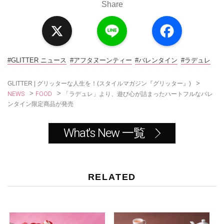
Share
X
L
F
i
a
n
c
e
e
b
o
#GLITTER ニュース
#アフタヌーンティー
#バレンタイン
#ラデュレ
o
k
>
GLITTER | グリッターな人生を！(スタイルマガジン『グリッター』)
NEWS
FOOD
>
>
「ラデュレ」より、遊び心が詰まったハートフルなバレ
ンタイン限定商品が発売
What's New 一覧
RELATED