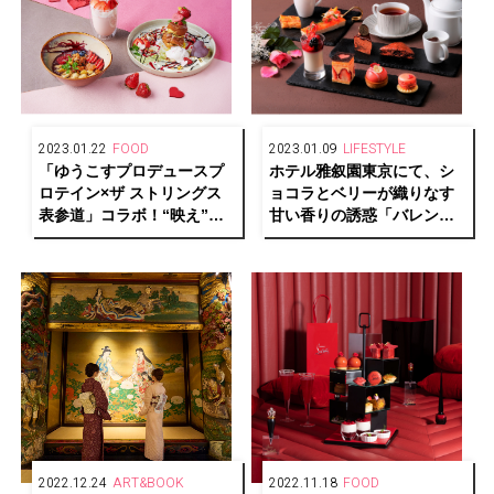
2023.01.22
FOOD
2023.01.09
LIFESTYLE
「ゆうこすプロデュースプ
ホテル雅叙園東京にて、シ
ロテイン×ザ ストリングス
ョコラとベリーが織りなす
表参道」コラボ！“映え”な
甘い香りの誘惑「バレンタ
期間限定メニューが登場！
インアフタヌーンティー」
開催
2022.12.24
ART&BOOK
2022.11.18
FOOD