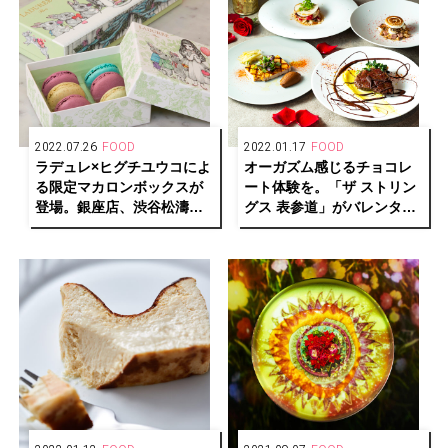
2022.07.26
FOOD
2022.01.17
FOOD
ラデュレ×ヒグチユウコによ
オーガズム感じるチョコレ
る限定マカロンボックスが
ート体験を。「ザ ストリン
登場。銀座店、渋谷松濤店
グス 表参道」がバレンタイ
ではアフタヌーンティーも
ディナーコース
「Chocogasm」を期間限
定で提供。