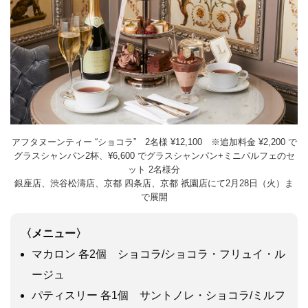
アフタヌーンティー “ショコラ” 2名様 ¥12,100 ※追加料金 ¥2,200 で
グラスシャンパン2杯、¥6,600 でグラスシャンパン+ミニパルフェのセ
ット 2名様分
銀座店、渋谷松濤店、京都 四条店、京都 祇園店にて
2
月
28
日（火）ま
で展開
〈メニュー〉
マカロン 各2個 ショコラ/ショコラ・フリュイ・ル
ージュ
パティスリー 各1個 サントノレ・ショコラ/ミルフ