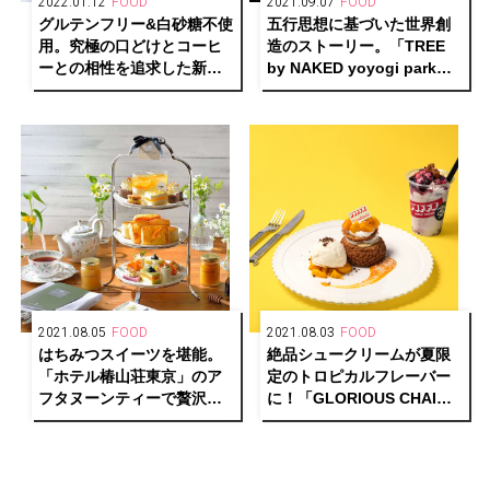
2022.01.12
FOOD
2021.09.07
FOOD
グルテンフリー&白砂糖不使
五行思想に基づいた世界創
用。究極の口どけとコーヒ
造のストーリー。「TREE
ーとの相性を追求した新た
by NAKED yoyogi park」
なチーズケーキ「HOC」が
でアートディナーコース
誕生。
「Kaleidoscope of LIFE」
が復活 ！
2021.08.05
FOOD
2021.08.03
FOOD
はちみつスイーツを堪能。
絶品シュークリームが夏限
「ホテル椿山荘東京」のア
定のトロピカルフレーバー
フタヌーンティーで贅沢な
に！「GLORIOUS CHAIN
夏のひと時を。
CAFÉ」と「PUFFZ」がコ
ラボレーション。