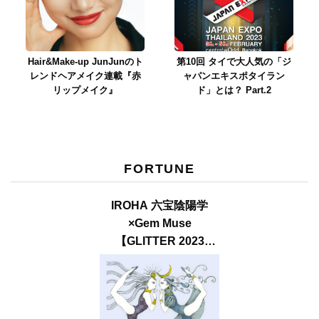
Hair&Make-up JunJunのト
第10回 タイで大人気の「ジ
レンドヘアメイク連載『赤
ャパンエキスポタイラン
リップメイク』
ド」とは？ Part.2
FORTUNE
IROHA 六宝陰陽学
×Gem Muse
【GLITTER 2023
SUMMER issue】