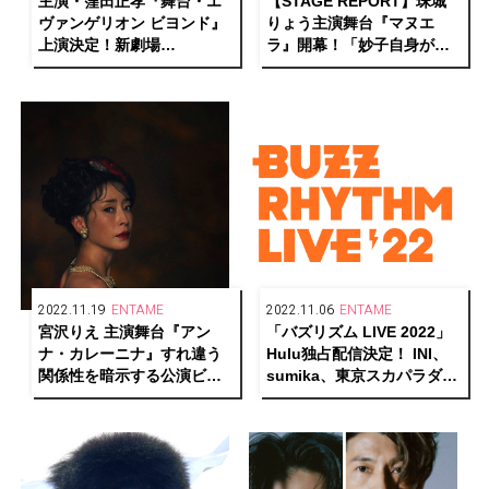
主演・窪田正孝『舞台・エ
【STAGE REPORT】珠城
ヴァンゲリオン ビヨンド』
りょう主演舞台『マヌエ
上演決定！新劇場
ラ』開幕！「妙子自身がた
「THEATER MILANO-Za」
くさんの人と関わって成長
のこけら落としとして5月に
していく様を2時間15分の物
開幕！
語を通してお伝えしていき
たい」
2022.11.19
ENTAME
2022.11.06
ENTAME
宮沢りえ 主演舞台『アン
「バズリズム LIVE 2022」
ナ・カレーニナ』すれ違う
Hulu独占配信決定！ INI、
関係性を暗示する公演ビジ
sumika、東京スカパラダイ
ュアル解禁！
スオーケストラ、THE
ORAL CIGARETTES、
SUPER BEAVERらが集結