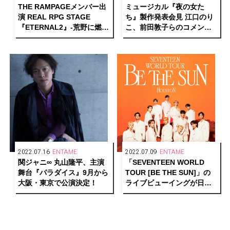
THE RAMPAGEメンバー出
ミュージカル『夜の女た
演 REAL RPG STAGE
ち』製作発表会見 江口のり
『ETERNAL2』-荒野に燃ゆ
こ、前田敦子らのコメント
る正義- 開幕！
到着！
2022.07.16
ENTAME
2022.07.09
ENTAME
関ジャニ∞ 丸山隆平、主演
「SEVENTEEN WORLD
舞台『パラダイス』9月から
TOUR [BE THE SUN]」の
大阪・東京で公演決定！
ライブビューイングが日本
全国の映画館にて開催