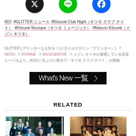
i
a
n
c
e
e
b
o
#DJ
#GLITTER ニュース
#Kitsuné Club Night（キツネ クラブ ナイ
o
ト）
#Kitsuné Musique（キツネ ミュージック）
#Maison Kitsuné（メ
k
ゾン キツネ）
>
GLITTER | グリッターな人生を！(スタイルマガジン『グリッター』)
NEWS
ENTAME
MUSIC&MOVIE
>
>
>
メゾン キツネが展開している音楽
レーベルより、約10ヶ月ぶりに東京で「キツネ クラブ ナイト」が開催
What's New 一覧
RELATED