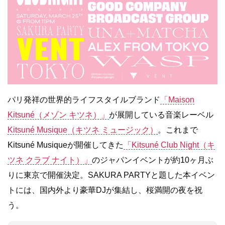
パリ発祥の世界的ライフスタイルブランド
「Maison
Kitsuné（メゾン キツネ）」
が展開している音楽レーベル
Kitsuné Musique（キツネ ミュージック）
。これまで
Kitsuné Musiqueが開催してきた
「Kitsuné Club Night（キ
ツネ クラブ ナイト）」
のジャパンイベントが約10ヶ月ぶ
りに東京で開催決定。SAKURA PARTYと題した本イベン
トには、国内外より豪華DJが集結し、桜満開の夜を祝
う。