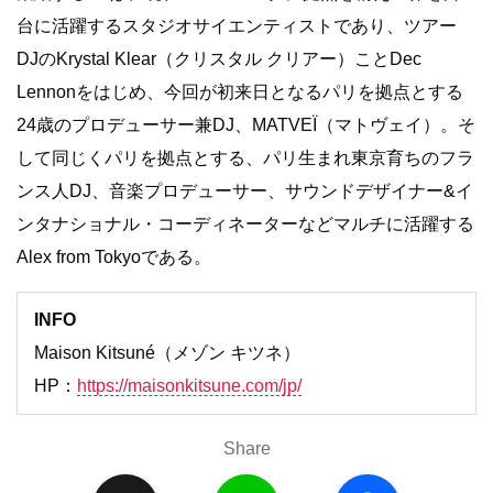
台に活躍するスタジオサイエンティストであり、ツアー
DJのKrystal Klear（クリスタル クリアー）ことDec
Lennonをはじめ、今回が初来日となるパリを拠点とする
24歳のプロデューサー兼DJ、MATVEÏ（マトヴェイ）。そ
して同じくパリを拠点とする、パリ生まれ東京育ちのフラ
ンス人DJ、音楽プロデューサー、サウンドデザイナー&イ
ンタナショナル・コーディネーターなどマルチに活躍する
Alex from Tokyoである。
INFO
Maison Kitsuné（メゾン キツネ）
HP：
https://maisonkitsune.com/jp/
Share
X
L
F