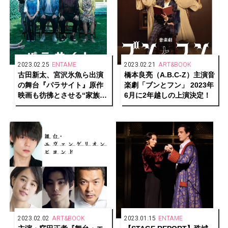
2023.02.25
ENTAME
2023.02.21
ART&BOOK
古田新太、宮沢氷魚ら出演
橋本良亮（A.B.C-Z）主演音
の舞台『パラサイト』原作
楽劇「ブンとフン」 2023年
映画も彷彿とさせる“家族写
6月に2年越しの上演決定！
真”風メインビジュアルが解
禁！
2023.02.02
ART&BOOK
2023.01.15
ENTAME