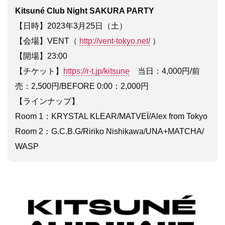
Kitsuné Club Night SAKURA PARTY
【日時】2023年3月25日（土）
【会場】VENT（
http://vent-tokyo.net/
）
【開場】23:00
【チケット】
https://r-t.jp/kitsune
当日：4,000円/前
売：2,500円/BEFORE 0:00：2,000円
【ラインナップ】
Room 1：KRYSTAL KLEAR/MATVEÏ/Alex from Tokyo
Room 2：G.C.B.G/Ririko Nishikawa/UNA+MATCHA/
WASP