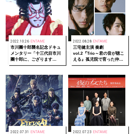
2022.10.26
ENTAME
2022.08.28
ENTAME
市川團十郎襲名記念ドキュ
三宅健主演 奏劇
メンタリー「十三代目市川
vol.2『Trio～君の音が聴こ
團十郎に、ござります
える』孤児院で育った仲間
る。」Huluだけの特別版 独
役に大鶴佐助、藤木直人
占配信決定！
2022.07.31
ENTAME
2022.07.23
ENTAME